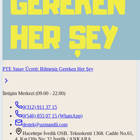
PTE Sınav Ücreti: Bilmeniz Gereken Her Şey
İletişim Merkezi (09.00 - 22.00)
0(312) 911 37 15
0(546) 855 07 15
(WhatsApp)
destek@uzmandil.com
Hacettepe İvedik OSB. Teknokenti 1368. Cadde No.61,
4. Kat Ofis No: 32 İvedik / ANKARA