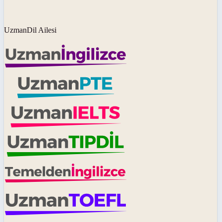
UzmanDil Ailesi