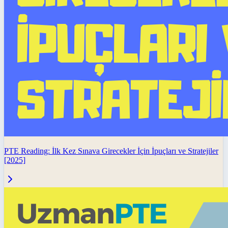
PTE Reading: İlk Kez Sınava Girecekler İçin İpuçları ve Stratejiler
[2025]