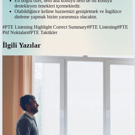
En doğru özet, hem ana konuyu hem de bu konuyu
destekleyen örnekleri içermektedir.
Olabildiğince kelime haznemizi genişletmek ve İngilizce
dinleme yapmak bizim yararımıza olacaktır.
#
PTE Listening Highlight Correct Summary
#
PTE Listening
#
PTE
Püf Noktaları
#
PTE Taktikler
İlgili Yazılar