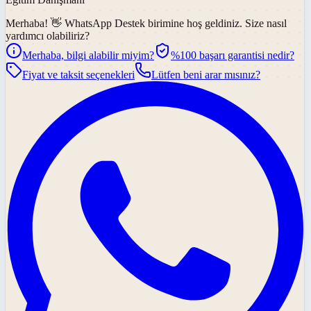
Merhaba! 👋
WhatsApp Destek
birimine hoş geldiniz. Size nasıl
yardımcı olabiliriz?
Merhaba, bilgi alabilir miyim?
%100 başarı garantisi nedir?
Fiyat ve taksit seçenekleri
Lütfen beni arar mısınız?