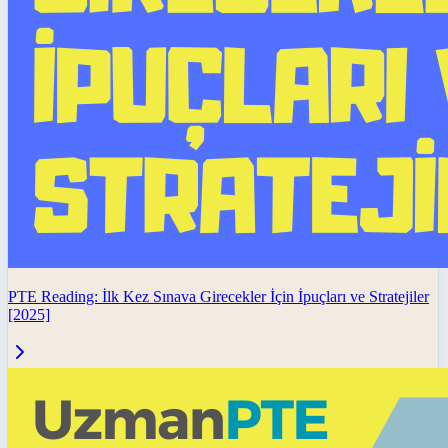
PTE Reading: İlk Kez Sınava Girecekler İçin İpuçları ve Stratejiler
[2025]