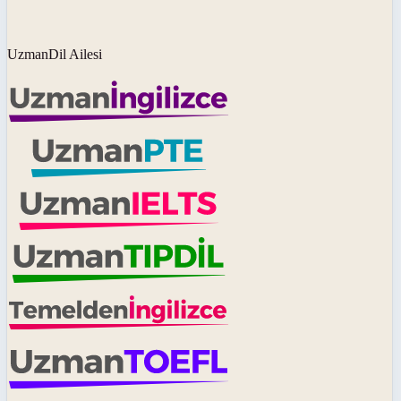
UzmanDil Ailesi