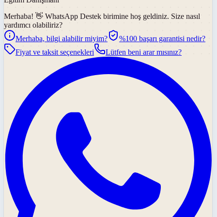
Merhaba! 👋
WhatsApp Destek
birimine hoş geldiniz. Size nasıl
yardımcı olabiliriz?
Merhaba, bilgi alabilir miyim?
%100 başarı garantisi nedir?
Fiyat ve taksit seçenekleri
Lütfen beni arar mısınız?