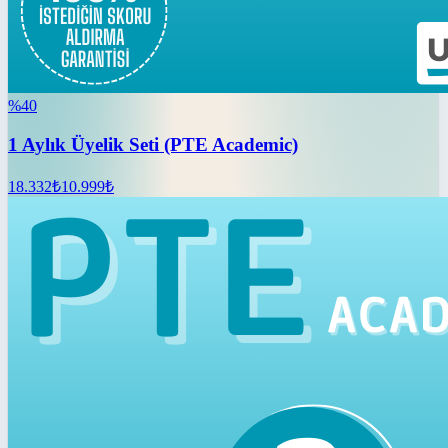
%
40
1 Aylık Üyelik Seti (PTE Academic)
18.332
₺
10.999
₺