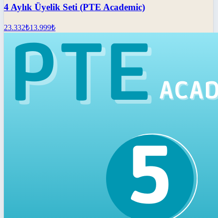
4 Aylık Üyelik Seti (PTE Academic)
23.332
₺
13.999
₺