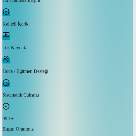
7/24 Sınırsız Erişim
Kaliteli İçerik
Tek Kaynak
Hoca / Eğitmen Desteği
Sistematik Çalışma
99.1+
Başarı Oranımız