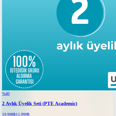
%
40
2 Aylık Üyelik Seti (PTE Academic)
19.998
₺
11.999
₺