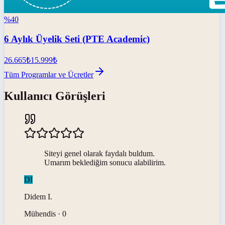
%
40
6 Aylık Üyelik Seti (PTE Academic)
26.665
₺
15.999
₺
Tüm Programlar ve Ücretler
Kullanıcı Görüşleri
Siteyi genel olarak faydalı buldum.
Umarım beklediğim sonucu alabilirim.
DI
Didem
I
.
Mühendis · 0