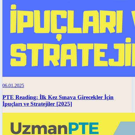
06.01.2025
PTE Reading: İlk Kez Sınava Girecekler İçin
İpuçları ve Stratejiler [2025]