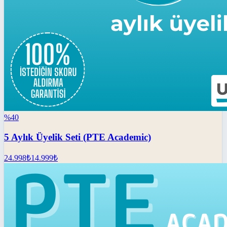
%
40
5 Aylık Üyelik Seti (PTE Academic)
24.998
₺
14.999
₺