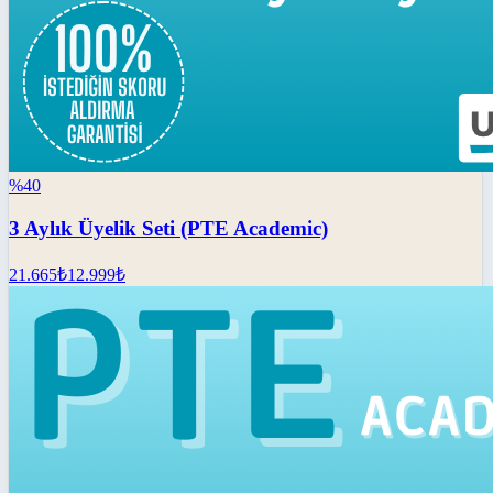
%
40
3 Aylık Üyelik Seti (PTE Academic)
21.665
₺
12.999
₺