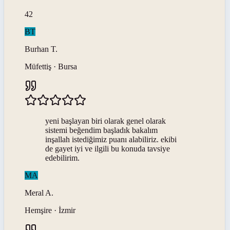
42
BT
Burhan
T
.
Müfettiş · Bursa
yeni başlayan biri olarak genel olarak
sistemi beğendim başladık bakalım
inşallah istediğimiz puanı alabiliriz. ekibi
de gayet iyi ve ilgili bu konuda tavsiye
edebilirim.
MA
Meral
A
.
Hemşire · İzmir