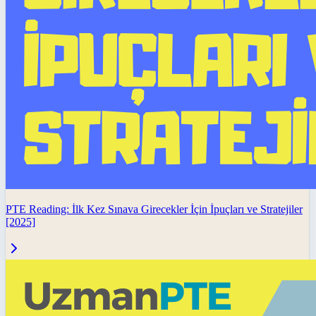
PTE Reading: İlk Kez Sınava Girecekler İçin İpuçları ve Stratejiler
[2025]