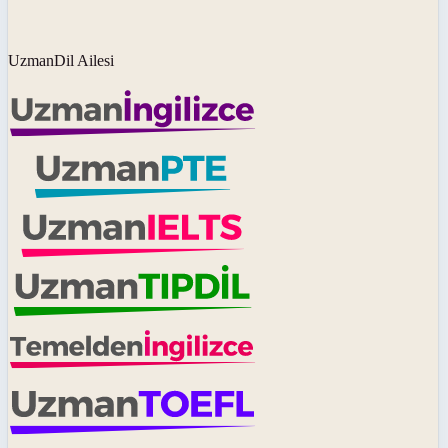
UzmanDil Ailesi