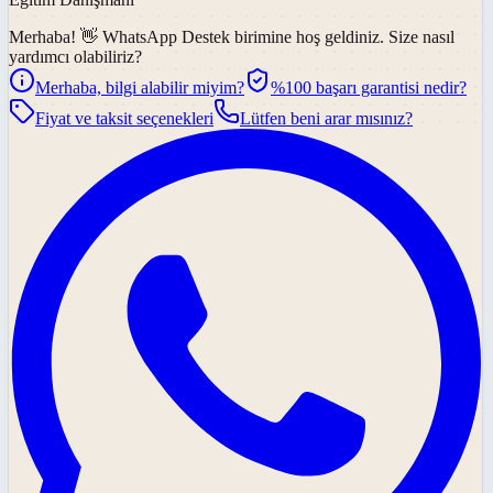
Merhaba! 👋
WhatsApp Destek
birimine hoş geldiniz. Size nasıl
yardımcı olabiliriz?
Merhaba, bilgi alabilir miyim?
%100 başarı garantisi nedir?
Fiyat ve taksit seçenekleri
Lütfen beni arar mısınız?