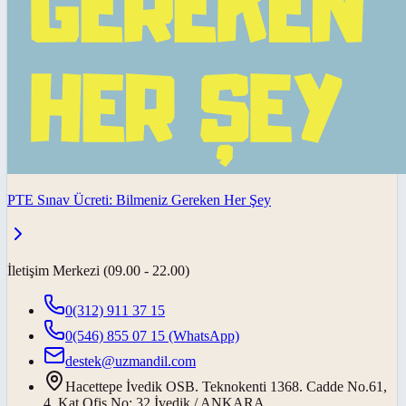
PTE Sınav Ücreti: Bilmeniz Gereken Her Şey
İletişim Merkezi (09.00 - 22.00)
0(312) 911 37 15
0(546) 855 07 15
(WhatsApp)
destek@uzmandil.com
Hacettepe İvedik OSB. Teknokenti 1368. Cadde No.61,
4. Kat Ofis No: 32 İvedik / ANKARA