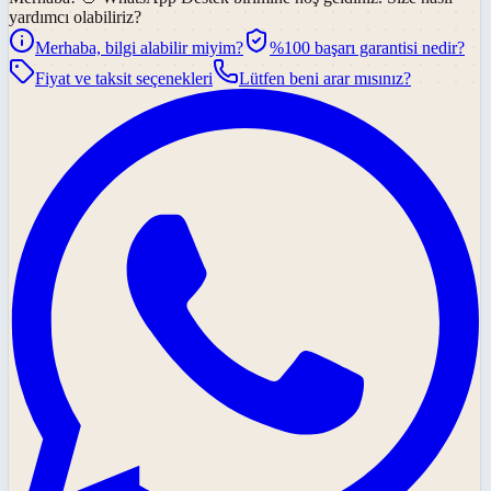
yardımcı olabiliriz?
Merhaba, bilgi alabilir miyim?
%100 başarı garantisi nedir?
Fiyat ve taksit seçenekleri
Lütfen beni arar mısınız?