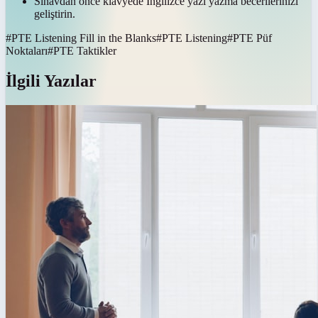
Sınavdan önce klavyede İngilizce yazı yazma becerilerinizi
geliştirin.
#
PTE Listening Fill in the Blanks
#
PTE Listening
#
PTE Püf
Noktaları
#
PTE Taktikler
İlgili Yazılar