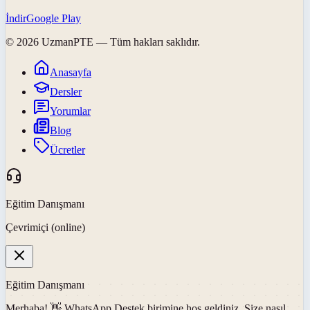
İndir
Google Play
©
2026
UzmanPTE
— Tüm hakları saklıdır.
Anasayfa
Dersler
Yorumlar
Blog
Ücretler
Eğitim Danışmanı
Çevrimiçi (online)
Eğitim Danışmanı
Merhaba! 👋
WhatsApp Destek
birimine hoş geldiniz. Size nasıl