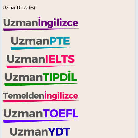
UzmanDil Ailesi