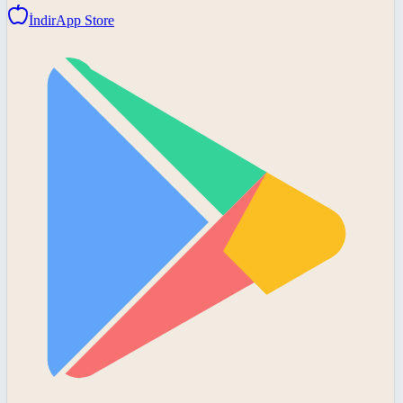
İndir
App Store