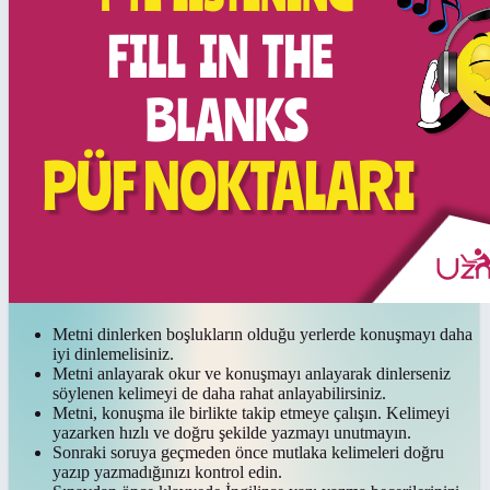
Metni dinlerken boşlukların olduğu yerlerde konuşmayı daha
iyi dinlemelisiniz.
Metni anlayarak okur ve konuşmayı anlayarak dinlerseniz
söylenen kelimeyi de daha rahat anlayabilirsiniz.
Metni, konuşma ile birlikte takip etmeye çalışın. Kelimeyi
yazarken hızlı ve doğru şekilde yazmayı unutmayın.
Sonraki soruya geçmeden önce mutlaka kelimeleri doğru
yazıp yazmadığınızı kontrol edin.