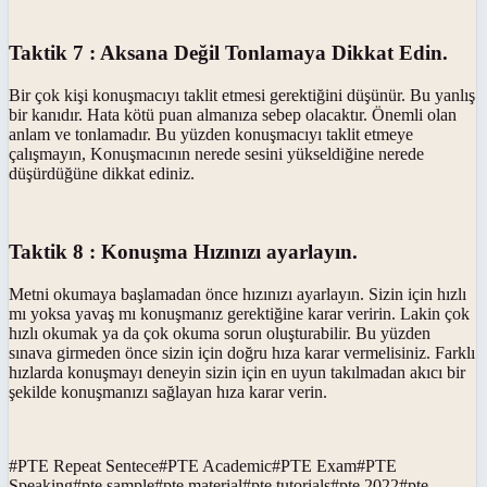
Taktik 7 : Aksana Değil Tonlamaya Dikkat Edin.
Bir çok kişi konuşmacıyı taklit etmesi gerektiğini düşünür. Bu yanlış
bir kanıdır. Hata kötü puan almanıza sebep olacaktır. Önemli olan
anlam ve tonlamadır. Bu yüzden konuşmacıyı taklit etmeye
çalışmayın, Konuşmacının nerede sesini yükseldiğine nerede
düşürdüğüne dikkat ediniz.
Taktik 8 : Konuşma Hızınızı ayarlayın.
Metni okumaya başlamadan önce hızınızı ayarlayın. Sizin için hızlı
mı yoksa yavaş mı konuşmanız gerektiğine karar veririn. Lakin çok
hızlı okumak ya da çok okuma sorun oluşturabilir. Bu yüzden
sınava girmeden önce sizin için doğru hıza karar vermelisiniz. Farklı
hızlarda konuşmayı deneyin sizin için en uyun takılmadan akıcı bir
şekilde konuşmanızı sağlayan hıza karar verin.
#
PTE Repeat Sentece
#
PTE Academic
#
PTE Exam
#
PTE
Speaking
#
pte sample
#
pte material
#
pte tutorials
#
pte 2022
#
pte