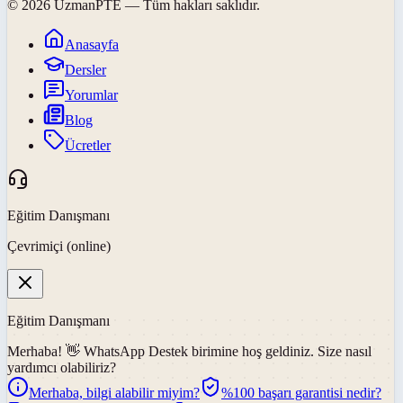
©
2026
UzmanPTE
— Tüm hakları saklıdır.
Anasayfa
Dersler
Yorumlar
Blog
Ücretler
Eğitim Danışmanı
Çevrimiçi (online)
Eğitim Danışmanı
Merhaba! 👋
WhatsApp Destek
birimine hoş geldiniz. Size nasıl
yardımcı olabiliriz?
Merhaba, bilgi alabilir miyim?
%100 başarı garantisi nedir?