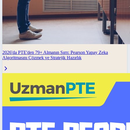
2026'da PTE'den 79+ Almanın Sırrı: Pearson Yapay Zeka
Algoritmasını Çözmek ve Stratejik Hazırlık