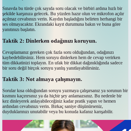
Sınavda bu türde çok sayıda soru olacak ve birbiri ardına hızlı bir
şekilde karşınıza gelecek. Bu yüzden hazır olun ve mikrofon açılır
açılmaz cevabınızı verin. Kaydın başladığını belirten herhangi bir
ses olmayacaktır. Ekrandaki kayıt durumuna bakın ve buna göre
yanıtınızı başlatın.
Taktik 2: Dinlerken oda
ğ
ı
n
ı
z
ı
koruyun.
Cevaplamanız gereken çok fazla soru olduğundan, odağınızı
kaybedebilirsiniz. Hem soruyu dinlerken hem de cevap verirken
tüm dikkatinizi toplayın. En ufak bir dikkat dağınıklığında sadece
bir soru değil birçok soruyu yanlış yanıtlayabilirsiniz.
Taktik 3: Not almaya çalı
ş
may
ı
n.
Sorular kısa olduğundan soruyu yazmaya çalışırsanız ya sorunun bir
kısmını kaçırırsınız ya da hiçbir şey anlamazsınız. Bu nedenle bir
kez dinleyerek anlayabileceğiniz kadar pratik yapın ve hemen
ardından cevabınızı verin. Birkaç saniye düşünürseniz,
duyduklarınızı unutabilir veya bu konuda kafanız karışabilir.