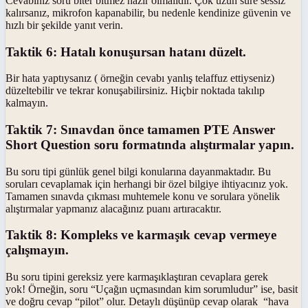
Cevabınız soru biter bitmez hazır olmalıdır. Çok uzun süre sessiz
kalırsanız, mikrofon kapanabilir, bu nedenle kendinize güvenin ve
hızlı bir şekilde yanıt verin.
Taktik 6: Hatalı konu
şursan hatanı düzelt.
Bir hata yaptıysanız ( örneğin cevabı yanlış telaffuz ettiyseniz)
düzeltebilir ve tekrar konuşabilirsiniz. Hiçbir noktada takılıp
kalmayın.
Taktik 7: Sınavdan önce tamamen PTE Answer
Short Question soru formatında alı
ş
t
ı
rmalar yap
ı
n.
Bu soru tipi günlük genel bilgi konularına dayanmaktadır. Bu
soruları cevaplamak için herhangi bir özel bilgiye ihtiyacınız yok.
Tamamen sınavda çıkması muhtemele konu ve sorulara yönelik
alıştırmalar yapmanız alacağınız puanı artıracaktır.
Taktik 8: Kompleks ve karma
şık cevap vermeye
çalışmayın.
Bu soru tipini gereksiz yere karmaşıklaştıran cevaplara gerek
yok! Örneğin, soru “Uçağın uçmasından kim sorumludur” ise, basit
ve doğru cevap “pilot” olur. Detaylı düşünüp cevap olarak “hava