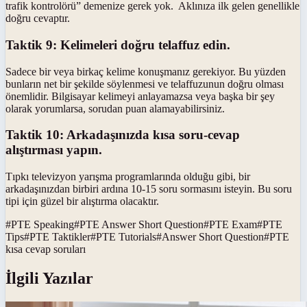
trafik kontrolörü” demenize gerek yok. Aklınıza ilk gelen genellikle
doğru cevaptır.
Taktik 9: Kelimeleri do
ğ
ru telaffuz edin.
Sadece bir veya birkaç kelime konuşmanız gerekiyor. Bu yüzden
bunların net bir şekilde söylenmesi ve telaffuzunun doğru olması
önemlidir. Bilgisayar kelimeyi anlayamazsa veya başka bir şey
olarak yorumlarsa, sorudan puan alamayabilirsiniz.
Taktik 10: Arkada
şınızda kısa soru-cevap
alıştırması yapın.
Tıpkı televizyon yarışma programlarında olduğu gibi, bir
arkadaşınızdan birbiri ardına 10-15 soru sormasını isteyin. Bu soru
tipi için güzel bir alıştırma olacaktır.
#
PTE Speaking
#
PTE Answer Short Question
#
PTE Exam
#
PTE
Tips
#
PTE Taktikler
#
PTE Tutorials
#
Answer Short Question
#
PTE
kısa cevap soruları
İlgili Yazılar