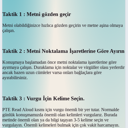
Taktik 1 : Metni gözden geçir
Metni olabildiğinizce hızlıca gözden geçirin ve metne aşina olmaya
çalışın.
Taktik 2 : Metni Noktalama İşaretlerine Göre Ayırın
Konuşmaya başlamadan önce metni noktalama işaretlerine göre
ayırmaya çalışın. Duraklama için noktalar ve virgüller olası yerlerdir
ancak bazen uzun cümleler varsa onları bağlaçlara göre
ayırabilirsiniz.
Taktik 3 : Vurgu İçin Kelime Seçin.
PTE Read Aloud kısmı için vurgu önemli bir yer tutar. Normalde
günlük konuşmamızda önemli olan kelimleri vurgularız. Burada
metinde önemli olan ya da bilgi taşıyan 3-5 kelime seçin ve
vurgulayın. Önemli kelimeleri bulmak için çok vakit harcamayın.