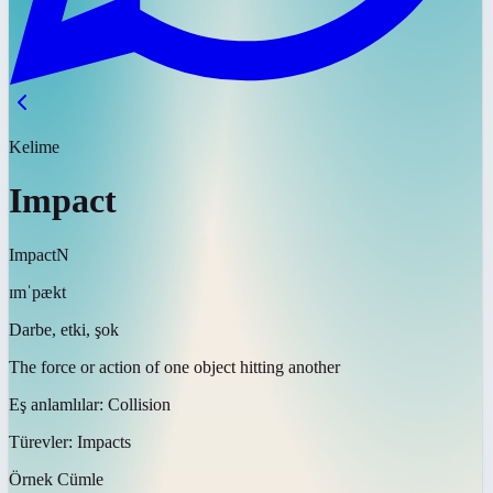
Kelime
Impact
Impact
N
ɪmˈpækt
Darbe, etki, şok
The force or action of one object hitting another
Eş anlamlılar:
Collision
Türevler:
Impacts
Örnek Cümle