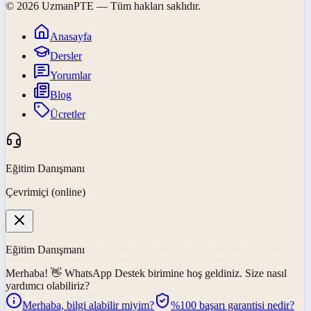
©
2026
UzmanPTE
— Tüm hakları saklıdır.
Anasayfa
Dersler
Yorumlar
Blog
Ücretler
Eğitim Danışmanı
Çevrimiçi (online)
Eğitim Danışmanı
Merhaba! 👋
WhatsApp Destek
birimine hoş geldiniz. Size nasıl
yardımcı olabiliriz?
Merhaba, bilgi alabilir miyim?
%100 başarı garantisi nedir?