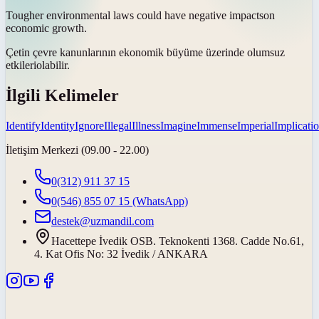
Tougher environmental laws could have negative
impacts
on
economic growth.
Çetin çevre kanunlarının ekonomik büyüme üzerinde olumsuz
etkileri
olabilir.
İlgili Kelimeler
Identify
Identity
Ignore
Illegal
Illness
Imagine
Immense
Imperial
Implicati
İletişim Merkezi (09.00 - 22.00)
0(312) 911 37 15
0(546) 855 07 15
(WhatsApp)
destek@uzmandil.com
Hacettepe İvedik OSB. Teknokenti 1368. Cadde No.61,
4. Kat Ofis No: 32 İvedik / ANKARA