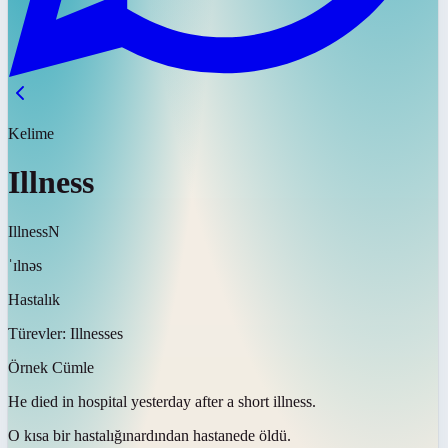
Kelime
Illness
Illness
N
ˈɪlnəs
Hastalık
Türevler:
Illnesses
Örnek Cümle
He died in hospital yesterday after a short
illness
.
O kısa bir
hastalığın
ardından hastanede öldü.