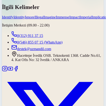
İlgili Kelimeler
Identify
Identity
Ignore
Illegal
Imagine
Immense
Impact
Imperial
Implicati
İletişim Merkezi (09.00 - 22.00)
0(312) 911 37 15
0(546) 855 07 15
(WhatsApp)
destek@uzmandil.com
Hacettepe İvedik OSB. Teknokenti 1368. Cadde No.61,
4. Kat Ofis No: 32 İvedik / ANKARA