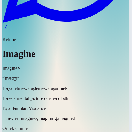
Kelime
Imagine
Imagine
V
ɪˈmædʒɪn
Hayal etmek, düşlemek, düşünmek
Have a mental picture or idea of sth
Eş anlamlılar:
Visualize
Türevler:
imagines,imagining,imagined
Örnek Cümle