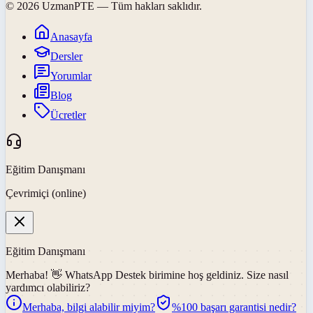
©
2026
UzmanPTE
— Tüm hakları saklıdır.
Anasayfa
Dersler
Yorumlar
Blog
Ücretler
Eğitim Danışmanı
Çevrimiçi (online)
Eğitim Danışmanı
Merhaba! 👋
WhatsApp Destek
birimine hoş geldiniz. Size nasıl
yardımcı olabiliriz?
Merhaba, bilgi alabilir miyim?
%100 başarı garantisi nedir?