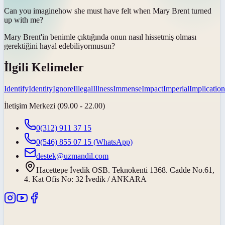
Can you
imagine
how she must have felt when Mary Brent turned
up with me?
Mary Brent'in benimle çıktığında onun nasıl hissetmiş olması
gerektiğini
hayal edebiliyor
musun?
İlgili Kelimeler
Identify
Identity
Ignore
Illegal
Illness
Immense
Impact
Imperial
Implication
İletişim Merkezi (09.00 - 22.00)
0(312) 911 37 15
0(546) 855 07 15
(WhatsApp)
destek@uzmandil.com
Hacettepe İvedik OSB. Teknokenti 1368. Cadde No.61,
4. Kat Ofis No: 32 İvedik / ANKARA