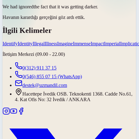
We had
ignored
the fact that it was getting darker.
Havanın karardığı gerçeğini
göz ardı ettik
.
İlgili Kelimeler
Identify
Identity
Illegal
Illness
Imagine
Immense
Impact
Imperial
Implicati
İletişim Merkezi (09.00 - 22.00)
0(312) 911 37 15
0(546) 855 07 15
(WhatsApp)
destek@uzmandil.com
Hacettepe İvedik OSB. Teknokenti 1368. Cadde No.61,
4. Kat Ofis No: 32 İvedik / ANKARA