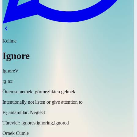
Kelime
Ignore
Ignore
V
ɪɡˈnɔː
Önemsememek, görmezlikten gelmek
Intentionally not listen or give attention to
Eş anlamlılar:
Neglect
Türevler:
ignores,ignoring,ignored
Örnek Cümle