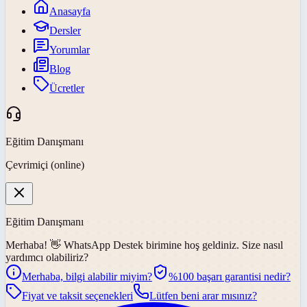
Anasayfa
Dersler
Yorumlar
Blog
Ücretler
Eğitim Danışmanı
Çevrimiçi (online)
Eğitim Danışmanı
Merhaba! 👋
WhatsApp Destek
birimine hoş geldiniz. Size nasıl
yardımcı olabiliriz?
Merhaba, bilgi alabilir miyim?
%100 başarı garantisi nedir?
Fiyat ve taksit seçenekleri
Lütfen beni arar mısınız?