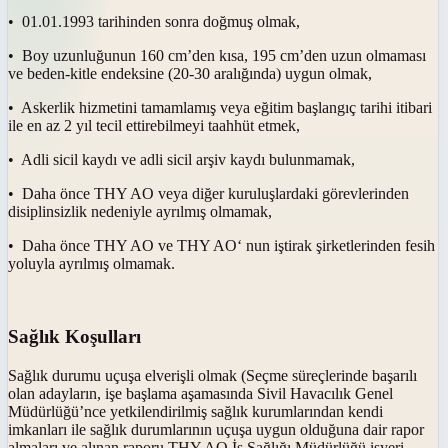
• 01.01.1993 tarihinden sonra doğmuş olmak,
• Boy uzunluğunun 160 cm’den kısa, 195 cm’den uzun olmaması
ve beden-kitle endeksine (20-30 aralığında) uygun olmak,
• Askerlik hizmetini tamamlamış veya eğitim başlangıç tarihi itibari
ile en az 2 yıl tecil ettirebilmeyi taahhüt etmek,
• Adli sicil kaydı ve adli sicil arşiv kaydı bulunmamak,
• Daha önce THY AO veya diğer kuruluşlardaki görevlerinden
disiplinsizlik nedeniyle ayrılmış olmamak,
• Daha önce THY AO ve THY AO‘ nun iştirak şirketlerinden fesih
yoluyla ayrılmış olmamak.
Sağlık Koşulları
Sağlık durumu uçuşa elverişli olmak (Seçme süreçlerinde başarılı
olan adayların, işe başlama aşamasında Sivil Havacılık Genel
Müdürlüğü’nce yetkilendirilmiş sağlık kurumlarından kendi
imkanları ile sağlık durumlarının uçuşa uygun olduğuna dair rapor
almaları ve alınan raporu THY AO İş Sağlığı Müdürlüğü işyeri