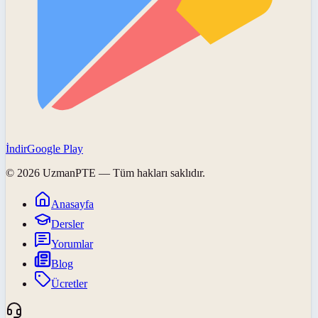
İndir
Google Play
©
2026
UzmanPTE
— Tüm hakları saklıdır.
Anasayfa
Dersler
Yorumlar
Blog
Ücretler