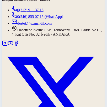
0(312) 911 37 15
0(546) 855 07 15
(WhatsApp)
destek@uzmandil.com
Hacettepe İvedik OSB. Teknokenti 1368. Cadde No.61,
4. Kat Ofis No: 32 İvedik / ANKARA