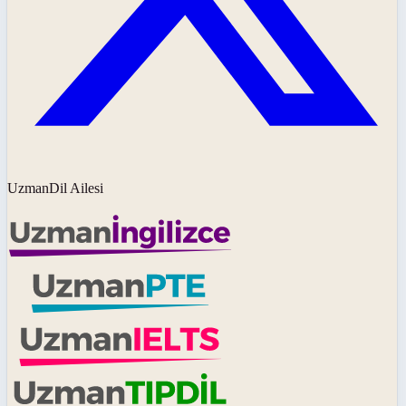
UzmanDil Ailesi