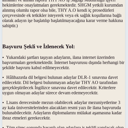
hekimlerine onaylatmaları gerekmektedir. SHGM yetkili kurumdan
alınmış olumlu rapor olsa bile, THY A.O kendi iç prosedürleri
çerçevesinde ek tetkikler isteyerek veya ek sağlık koşullarına bağlı
olarak adayın işe başlatılıp başlatılmayacağına karar verme hakkına
sahiptir.)
Başvuru Şekli ve İzlenecek Yol:
• Yukarıdaki şartları taşıyan adayların, ilana internet üzerinden
başvurmaları gerekmektedir. İnternet başvurusu dışında herhangi bir
şekilde başvuru kabul edilmeyecektir.
• Hâlihazırda dil belgesi bulunan adaylar DLR-1 sınavına davet
edilecektir. Dil belgesi bulunmayan adaylar THY AO tarafından
gerçekleştirilecek İngilizce sınavına davet edilecektir. Kriterlere
uygun olmayan adaylar sürece devam edemeyecektir.
• Lisans derecesinde mezun olabilecek adaylar mezuniyetlerine 3
ay kala üniversitelerinden alacakları resmi yazı ile ilana başvuruda
bulunabilecektir. Adayların diplomalarını mülakat aşamasına kadar
ibraz etmeleri gerekecektir.
• Tüm süreç sonunda başarılı olan adaylara iş teklifi yapılacak olup