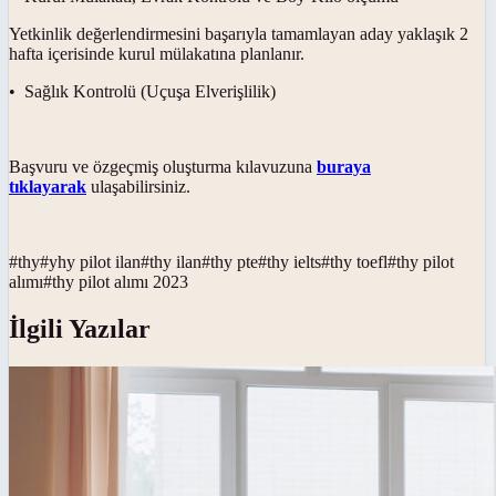
Yetkinlik değerlendirmesini başarıyla tamamlayan aday yaklaşık 2
hafta içerisinde kurul mülakatına planlanır.
• Sağlık Kontrolü (Uçuşa Elverişlilik)
Başvuru ve özgeçmiş oluşturma kılavuzuna
buraya
tıklayarak
ulaşabilirsiniz.
#
thy
#
yhy pilot ilan
#
thy ilan
#
thy pte
#
thy ielts
#
thy toefl
#
thy pilot
alımı
#
thy pilot alımı 2023
İlgili Yazılar