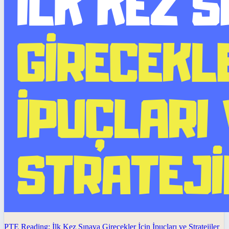
PTE Reading: İlk Kez Sınava Girecekler İçin İpuçları ve Stratejiler