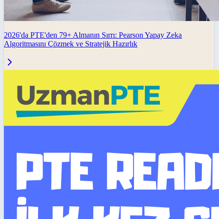
2026'da PTE'den 79+ Almanın Sırrı: Pearson Yapay Zeka
Algoritmasını Çözmek ve Stratejik Hazırlık