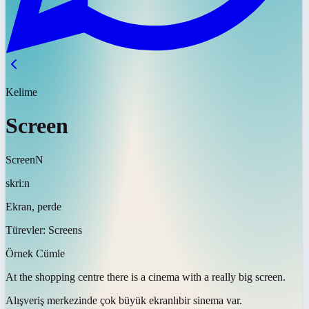
Kelime
Screen
Screen
N
skriːn
Ekran, perde
Türevler:
Screens
Örnek Cümle
At the shopping centre there is a cinema with a really big
screen
.
Alışveriş merkezinde çok büyük
ekranlı
bir sinema var.