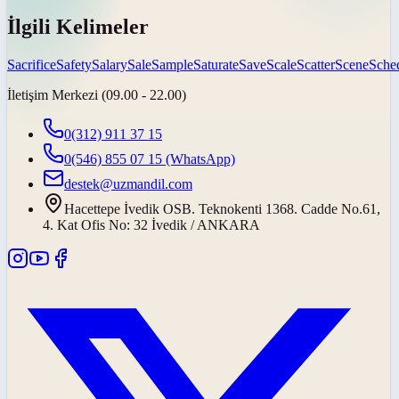
İlgili Kelimeler
Sacrifice
Safety
Salary
Sale
Sample
Saturate
Save
Scale
Scatter
Scene
Sche
İletişim Merkezi (09.00 - 22.00)
0(312) 911 37 15
0(546) 855 07 15
(WhatsApp)
destek@uzmandil.com
Hacettepe İvedik OSB. Teknokenti 1368. Cadde No.61,
4. Kat Ofis No: 32 İvedik / ANKARA