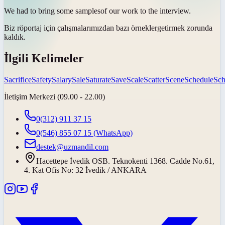
We had to bring some
samples
of our work to the interview.
Biz röportaj için çalışmalarımızdan bazı
örnekler
getirmek zorunda
kaldık.
İlgili Kelimeler
Sacrifice
Safety
Salary
Sale
Saturate
Save
Scale
Scatter
Scene
Schedule
Sc
İletişim Merkezi (09.00 - 22.00)
0(312) 911 37 15
0(546) 855 07 15
(WhatsApp)
destek@uzmandil.com
Hacettepe İvedik OSB. Teknokenti 1368. Cadde No.61,
4. Kat Ofis No: 32 İvedik / ANKARA