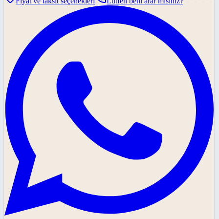
Fiyat ve taksit seçenekleri
Lütfen beni arar mısınız?