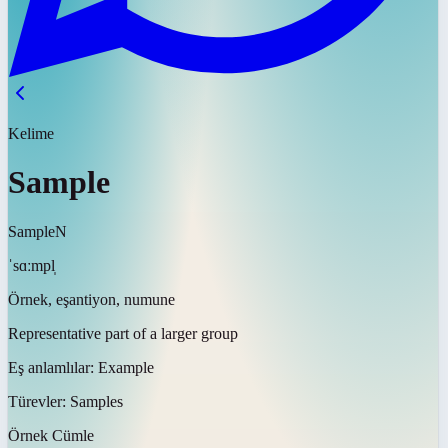
Kelime
Sample
Sample
N
ˈsɑːmpl̩
Örnek, eşantiyon, numune
Representative part of a larger group
Eş anlamlılar:
Example
Türevler:
Samples
Örnek Cümle