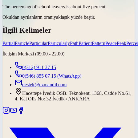
The
percentage
of school leavers is about five percent.
Okuldan ayrılanların
oranı
yaklaşık yüzde beştir.
İlgili Kelimeler
Partial
Particle
Particular
Particularly
Path
Patient
Pattern
Peace
Peak
Perce
İletişim Merkezi (09.00 - 22.00)
0(312) 911 37 15
0(546) 855 07 15
(WhatsApp)
destek@uzmandil.com
Hacettepe İvedik OSB. Teknokenti 1368. Cadde No.61,
4. Kat Ofis No: 32 İvedik / ANKARA