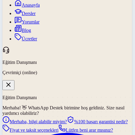
Anasayfa
Dersler
Yorumlar
Blog
Ücretler
Eğitim Danışmanı
Çevrimiçi (online)
Eğitim Danışmanı
Merhaba! 👋
WhatsApp Destek
birimine hoş geldiniz. Size nasıl
yardımcı olabiliriz?
Merhaba, bilgi alabilir miyim?
%100 başarı garantisi nedir?
Fiyat ve taksit seçenekleri
Lütfen beni arar mısınız?