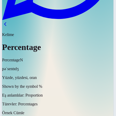
Kelime
Percentage
Percentage
N
pəˈsentɪdʒ
Yüzde, yüzdesi, oran
Shown by the symbol %
Eş anlamlılar:
Proportion
Türevler:
Percentages
Örnek Cümle