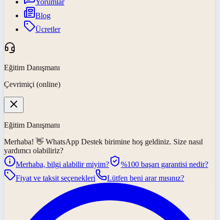
Yorumlar
Blog
Ücretler
Eğitim Danışmanı
Çevrimiçi (online)
Eğitim Danışmanı
Merhaba! 👋
WhatsApp Destek
birimine hoş geldiniz. Size nasıl
yardımcı olabiliriz?
Merhaba, bilgi alabilir miyim?
%100 başarı garantisi nedir?
Fiyat ve taksit seçenekleri
Lütfen beni arar mısınız?