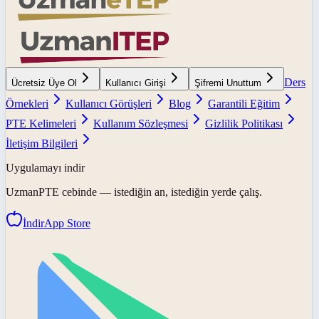
Ders
Ücretsiz Üye Ol
Kullanıcı Girişi
Şifremi Unuttum
Örnekleri
Kullanıcı Görüşleri
Blog
Garantili Eğitim
PTE Kelimeleri
Kullanım Sözleşmesi
Gizlilik Politikası
İletişim Bilgileri
Uygulamayı indir
UzmanPTE
cebinde — istediğin an, istediğin yerde çalış.
İndir
App Store