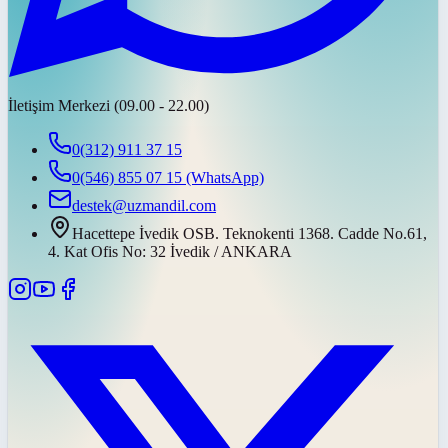
İletişim Merkezi (09.00 - 22.00)
0(312) 911 37 15
0(546) 855 07 15
(WhatsApp)
destek@uzmandil.com
Hacettepe İvedik OSB. Teknokenti 1368. Cadde No.61,
4. Kat Ofis No: 32 İvedik / ANKARA