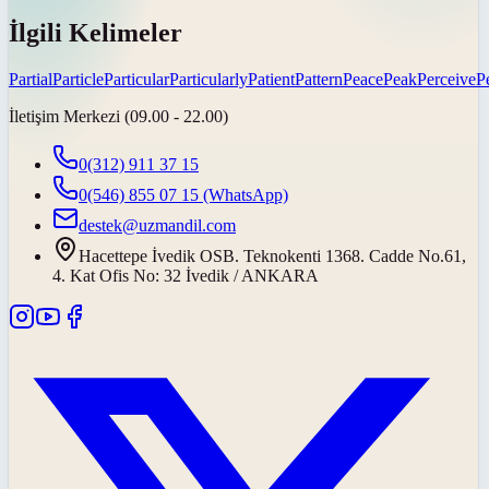
İlgili Kelimeler
Partial
Particle
Particular
Particularly
Patient
Pattern
Peace
Peak
Perceive
P
İletişim Merkezi (09.00 - 22.00)
0(312) 911 37 15
0(546) 855 07 15
(WhatsApp)
destek@uzmandil.com
Hacettepe İvedik OSB. Teknokenti 1368. Cadde No.61,
4. Kat Ofis No: 32 İvedik / ANKARA