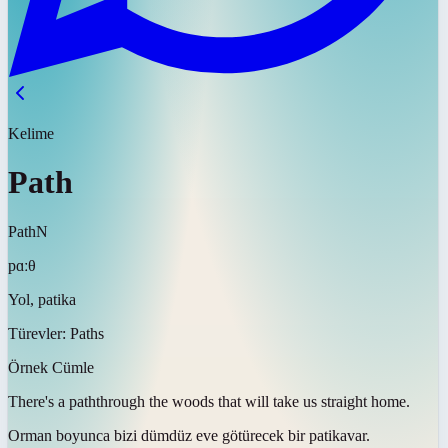
Kelime
Path
Path
N
pɑːθ
Yol, patika
Türevler:
Paths
Örnek Cümle
There's a
path
through the woods that will take us straight home.
Orman boyunca bizi dümdüz eve götürecek bir
patika
var.