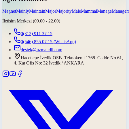
Magnet
Mainly
Maintain
Major
Majority
Male
Mammal
Manage
Managem
İletişim Merkezi (09.00 - 22.00)
0(312) 911 37 15
0(546) 855 07 15
(WhatsApp)
destek@uzmandil.com
Hacettepe İvedik OSB. Teknokenti 1368. Cadde No.61,
4. Kat Ofis No: 32 İvedik / ANKARA