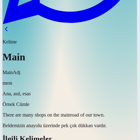
Kelime
Main
Main
Adj
meɪn
Ana, asıl, esas
Örnek Cümle
There are many shops on the
main
road of our town.
Beldemizin
ana
yolu üzerinde pek çok dükkan vardır.
İlgili Kelimeler