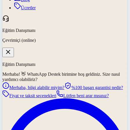
Ücretler
Eğitim Danışmanı
Çevrimiçi (online)
Eğitim Danışmanı
Merhaba! 👋
WhatsApp Destek
birimine hoş geldiniz. Size nasıl
yardımcı olabiliriz?
Merhaba, bilgi alabilir miyim?
%100 başarı garantisi nedir?
Fiyat ve taksit seçenekleri
Lütfen beni arar mısınız?