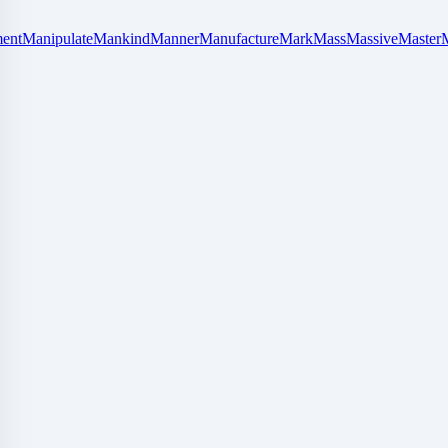
ent
Manipulate
Mankind
Manner
Manufacture
Mark
Mass
Massive
Master
M