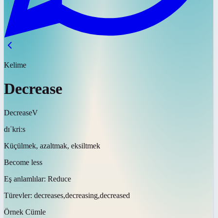
Kelime
Decrease
Decrease
V
dɪˈkriːs
Küçülmek, azaltmak, eksiltmek
Become less
Eş anlamlılar:
Reduce
Türevler:
decreases,decreasing,decreased
Örnek Cümle