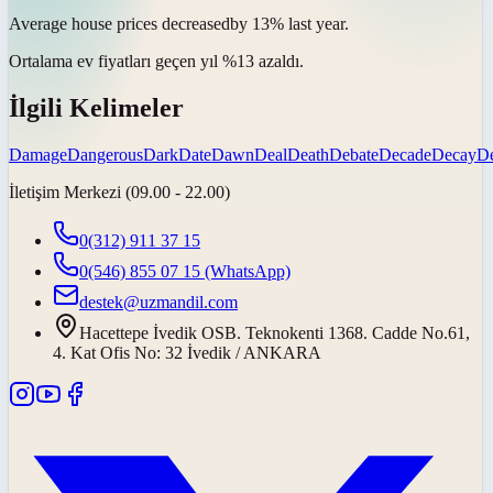
Average house prices
decreased
by 13% last year.
Ortalama ev fiyatları geçen yıl %13
azaldı
.
İlgili Kelimeler
Damage
Dangerous
Dark
Date
Dawn
Deal
Death
Debate
Decade
Decay
De
İletişim Merkezi (09.00 - 22.00)
0(312) 911 37 15
0(546) 855 07 15
(WhatsApp)
destek@uzmandil.com
Hacettepe İvedik OSB. Teknokenti 1368. Cadde No.61,
4. Kat Ofis No: 32 İvedik / ANKARA