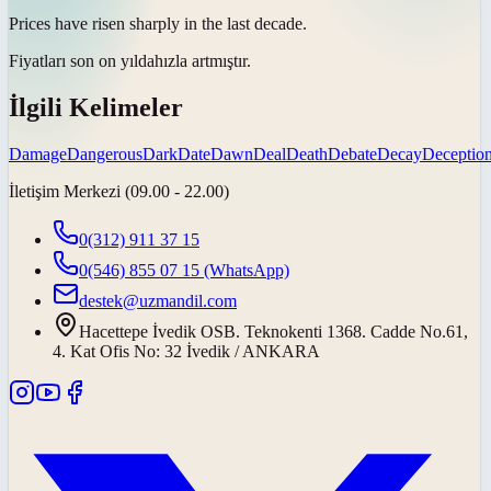
Prices have risen sharply in the last
decade
.
Fiyatları son
on yılda
hızla artmıştır.
İlgili Kelimeler
Damage
Dangerous
Dark
Date
Dawn
Deal
Death
Debate
Decay
Deceptio
İletişim Merkezi (09.00 - 22.00)
0(312) 911 37 15
0(546) 855 07 15
(WhatsApp)
destek@uzmandil.com
Hacettepe İvedik OSB. Teknokenti 1368. Cadde No.61,
4. Kat Ofis No: 32 İvedik / ANKARA