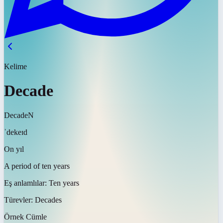
Kelime
Decade
Decade
N
ˈdekeɪd
On yıl
A period of ten years
Eş anlamlılar:
Ten years
Türevler:
Decades
Örnek Cümle