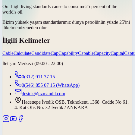
Our high living standards cause to
consume
25 percent of the
world's oil.
Bizim yüksek yaşam standartlarımız dünya petrolünün yüzde 25'ini
tüketmemize
neden olur.
İlgili Kelimeler
Cable
Calculate
Candidate
Cap
Capability
Capable
Capacity
Capital
Captu
İletişim Merkezi (09.00 - 22.00)
0(312) 911 37 15
0(546) 855 07 15
(WhatsApp)
destek@uzmandil.com
Hacettepe İvedik OSB. Teknokenti 1368. Cadde No.61,
4. Kat Ofis No: 32 İvedik / ANKARA