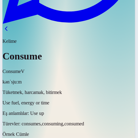
Kelime
Consume
Consume
V
kənˈsjuːm
Tüketmek, harcamak, bitirmek
Use fuel, energy or time
Eş anlamlılar:
Use up
Türevler:
consumes,consuming,consumed
Örnek Cümle