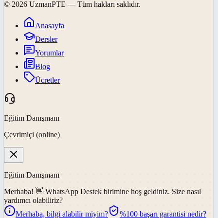
©
2026
UzmanPTE
— Tüm hakları saklıdır.
Anasayfa
Dersler
Yorumlar
Blog
Ücretler
Eğitim Danışmanı
Çevrimiçi (online)
Eğitim Danışmanı
Merhaba! 👋
WhatsApp Destek
birimine hoş geldiniz. Size nasıl
yardımcı olabiliriz?
Merhaba, bilgi alabilir miyim?
%100 başarı garantisi nedir?