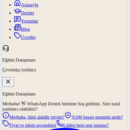
Anasayfa
Dersler
Yorumlar
Blog
Ücretler
Eğitim Danışmanı
Çevrimiçi (online)
Eğitim Danışmanı
Merhaba! 👋
WhatsApp Destek
birimine hoş geldiniz. Size nasıl
yardımcı olabiliriz?
Merhaba, bilgi alabilir miyim?
%100 başarı garantisi nedir?
Fiyat ve taksit seçenekleri
Lütfen beni arar mısınız?