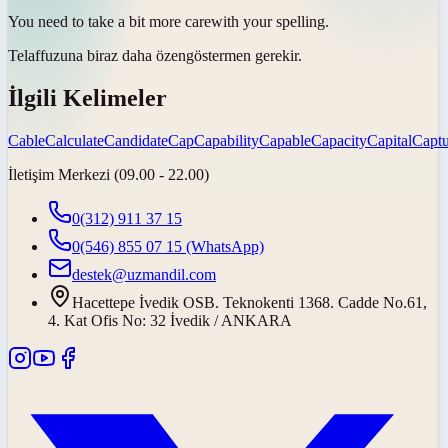
You need to take a bit more
care
with your spelling.
Telaffuzuna biraz daha
özen
göstermen gerekir.
İlgili Kelimeler
Cable
Calculate
Candidate
Cap
Capability
Capable
Capacity
Capital
Captu
İletişim Merkezi (09.00 - 22.00)
0(312) 911 37 15
0(546) 855 07 15
(WhatsApp)
destek@uzmandil.com
Hacettepe İvedik OSB. Teknokenti 1368. Cadde No.61,
4. Kat Ofis No: 32 İvedik / ANKARA