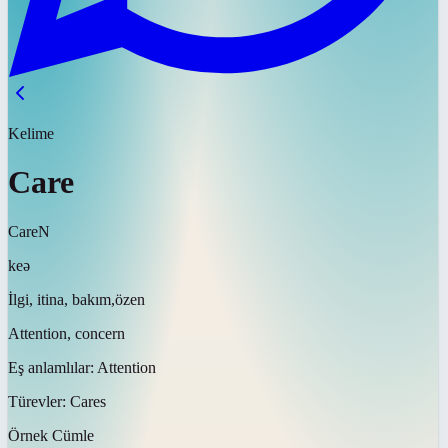
Kelime
Care
Care
N
keə
İlgi, itina, bakım,özen
Attention, concern
Eş anlamlılar:
Attention
Türevler:
Cares
Örnek Cümle