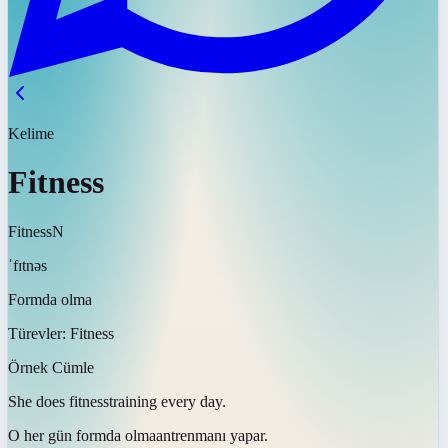
Kelime
Fitness
Fitness
N
ˈfɪtnəs
Formda olma
Türevler:
Fitness
Örnek Cümle
She does
fitness
training every day.
O her gün
formda olma
antrenmanı yapar.