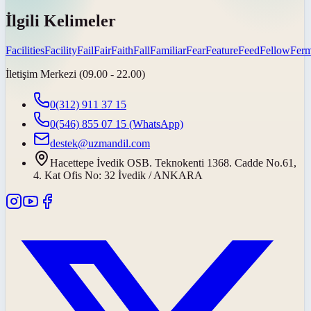
İlgili Kelimeler
Facilities
Facility
Fail
Fair
Faith
Fall
Familiar
Fear
Feature
Feed
Fellow
Ferm
İletişim Merkezi (09.00 - 22.00)
0(312) 911 37 15
0(546) 855 07 15
(WhatsApp)
destek@uzmandil.com
Hacettepe İvedik OSB. Teknokenti 1368. Cadde No.61,
4. Kat Ofis No: 32 İvedik / ANKARA