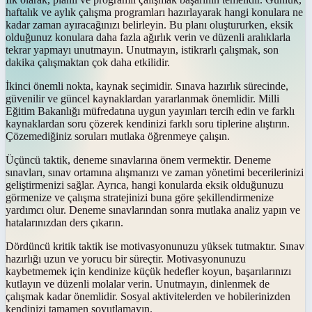
haftalık ve aylık çalışma programları hazırlayarak hangi konulara ne
kadar zaman ayıracağınızı belirleyin. Bu planı oluştururken, eksik
olduğunuz konulara daha fazla ağırlık verin ve düzenli aralıklarla
tekrar yapmayı unutmayın. Unutmayın, istikrarlı çalışmak, son
dakika çalışmaktan çok daha etkilidir.
İkinci önemli nokta, kaynak seçimidir. Sınava hazırlık sürecinde,
güvenilir ve güncel kaynaklardan yararlanmak önemlidir. Milli
Eğitim Bakanlığı müfredatına uygun yayınları tercih edin ve farklı
kaynaklardan soru çözerek kendinizi farklı soru tiplerine alıştırın.
Çözemediğiniz soruları mutlaka öğrenmeye çalışın.
Üçüncü taktik, deneme sınavlarına önem vermektir. Deneme
sınavları, sınav ortamına alışmanızı ve zaman yönetimi becerilerinizi
geliştirmenizi sağlar. Ayrıca, hangi konularda eksik olduğunuzu
görmenize ve çalışma stratejinizi buna göre şekillendirmenize
yardımcı olur. Deneme sınavlarından sonra mutlaka analiz yapın ve
hatalarınızdan ders çıkarın.
Dördüncü kritik taktik ise motivasyonunuzu yüksek tutmaktır. Sınav
hazırlığı uzun ve yorucu bir süreçtir. Motivasyonunuzu
kaybetmemek için kendinize küçük hedefler koyun, başarılarınızı
kutlayın ve düzenli molalar verin. Unutmayın, dinlenmek de
çalışmak kadar önemlidir. Sosyal aktivitelerden ve hobilerinizden
kendinizi tamamen soyutlamayın.