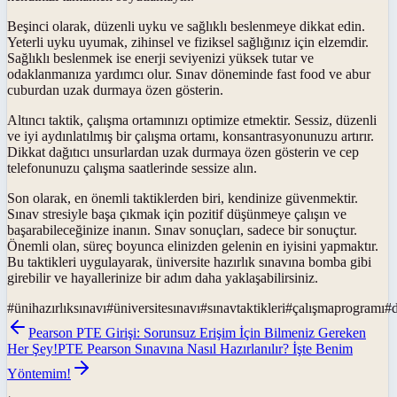
Beşinci olarak, düzenli uyku ve sağlıklı beslenmeye dikkat edin.
Yeterli uyku uyumak, zihinsel ve fiziksel sağlığınız için elzemdir.
Sağlıklı beslenmek ise enerji seviyenizi yüksek tutar ve
odaklanmanıza yardımcı olur. Sınav döneminde fast food ve abur
cuburdan uzak durmaya özen gösterin.
Altıncı taktik, çalışma ortamınızı optimize etmektir. Sessiz, düzenli
ve iyi aydınlatılmış bir çalışma ortamı, konsantrasyonunuzu artırır.
Dikkat dağıtıcı unsurlardan uzak durmaya özen gösterin ve cep
telefonunuzu çalışma saatlerinde sessize alın.
Son olarak, en önemli taktiklerden biri, kendinize güvenmektir.
Sınav stresiyle başa çıkmak için pozitif düşünmeye çalışın ve
başarabileceğinize inanın. Sınav sonuçları, sadece bir sonuçtur.
Önemli olan, süreç boyunca elinizden gelenin en iyisini yapmaktır.
Bu taktikleri uygulayarak, üniversite hazırlık sınavına bomba gibi
girebilir ve hayallerinize bir adım daha yaklaşabilirsiniz.
#
ünihazırlıksınavı
#
üniversitesınavı
#
sınavtaktikleri
#
çalışmaprogramı
#
Pearson PTE Girişi: Sorunsuz Erişim İçin Bilmeniz Gereken
Her Şey!
PTE Pearson Sınavına Nasıl Hazırlanılır? İşte Benim
Yöntemim!