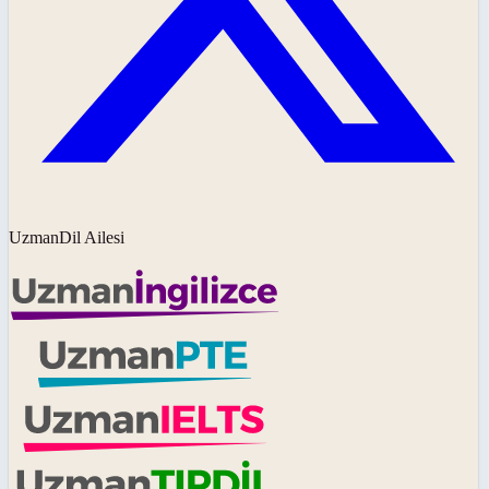
UzmanDil Ailesi