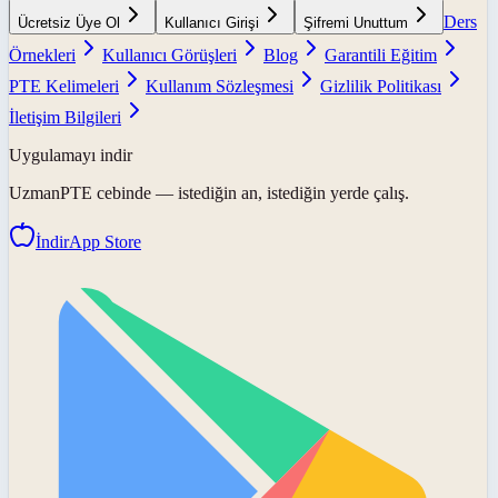
Ders
Ücretsiz Üye Ol
Kullanıcı Girişi
Şifremi Unuttum
Örnekleri
Kullanıcı Görüşleri
Blog
Garantili Eğitim
PTE Kelimeleri
Kullanım Sözleşmesi
Gizlilik Politikası
İletişim Bilgileri
Uygulamayı indir
UzmanPTE
cebinde — istediğin an, istediğin yerde çalış.
İndir
App Store