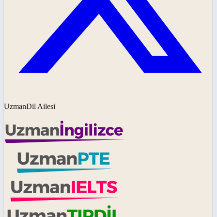
UzmanDil Ailesi