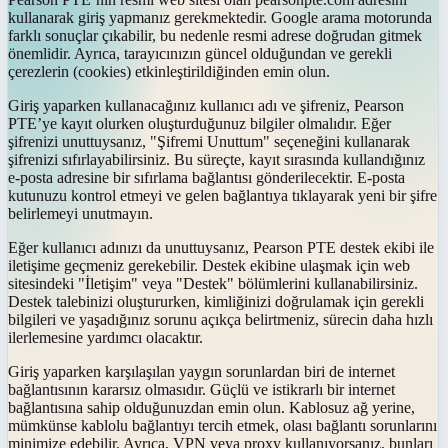
kullanarak giriş yapmanız gerekmektedir. Google arama motorunda
farklı sonuçlar çıkabilir, bu nedenle resmi adrese doğrudan gitmek
önemlidir. Ayrıca, tarayıcınızın güncel olduğundan ve gerekli
çerezlerin (cookies) etkinleştirildiğinden emin olun.
Giriş yaparken kullanacağınız kullanıcı adı ve şifreniz, Pearson
PTE’ye kayıt olurken oluşturduğunuz bilgiler olmalıdır. Eğer
şifrenizi unuttuysanız, "Şifremi Unuttum" seçeneğini kullanarak
şifrenizi sıfırlayabilirsiniz. Bu süreçte, kayıt sırasında kullandığınız
e-posta adresine bir sıfırlama bağlantısı gönderilecektir. E-posta
kutunuzu kontrol etmeyi ve gelen bağlantıya tıklayarak yeni bir şifre
belirlemeyi unutmayın.
Eğer kullanıcı adınızı da unuttuysanız, Pearson PTE destek ekibi ile
iletişime geçmeniz gerekebilir. Destek ekibine ulaşmak için web
sitesindeki "İletişim" veya "Destek" bölümlerini kullanabilirsiniz.
Destek talebinizi oluştururken, kimliğinizi doğrulamak için gerekli
bilgileri ve yaşadığınız sorunu açıkça belirtmeniz, sürecin daha hızlı
ilerlemesine yardımcı olacaktır.
Giriş yaparken karşılaşılan yaygın sorunlardan biri de internet
bağlantısının kararsız olmasıdır. Güçlü ve istikrarlı bir internet
bağlantısına sahip olduğunuzdan emin olun. Kablosuz ağ yerine,
mümkünse kablolu bağlantıyı tercih etmek, olası bağlantı sorunlarını
minimize edebilir. Ayrıca, VPN veya proxy kullanıyorsanız, bunları