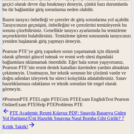
geçici olarak devre dışı bırakmayı deneyin, çünkü bazı durumlarda
bu tür bağlantılar giriş sorunlarına neden olabilir.
Bazen tarayıcı önbelleği ve çerezler de giriş sorunlarına yol açabilir.
Tarayıcınızın geçmişini, önbelleğini ve çerezlerini temizleyerek bu
sorunu çözebilirsiniz. Genellikle tarayıcı ayarlarında bu temizleme
seçeneklerini bulabilirsiniz. Temizleme işlemi sonrasında tarayıcınızı
yeniden başlatarak giriş yapmayı deneyin.
Pearson PTE’ye giriş yaparken sorun yaşamamak için düzenli
olarak şifrenizi güncel tutmak ve resmi web sitesi dışındaki
bağlantılara tıklamamak önemlidir. Eğer hala sorun yaşıyorsanız,
Pearson PTE’nin resmi destek kanalları üzerinden yardım almaktan
çekinmeyin. Unutmayın, her teknik sorunun bir çözümü vardır ve
doğru adımları izleyerek bu süreci kolaylıkla atlatabilirsiniz. Sınav
hazırlıklarınıza odaklanın ve teknik sorunları bir engel olarak
görmeyin.
#
PearsonPTE PTELogin PTEGiris PTEExam EnglishTest Pearson
OnlineExam PTEHelp PTEProblems PTE
PTE Academic Resmi Kılavuz PDF: Sınavda Başarıya Giden
Yol Haritanız!
Üni Hazırlık Sınavına Nasıl Bomba Gibi Girilir? 7
Kritik Taktik!