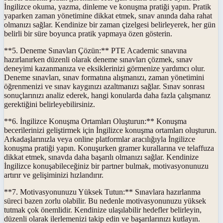
İngilizce okuma, yazma, dinleme ve konuşma pratiği yapın. Pratik
yaparken zaman yönetimine dikkat etmek, sınav anında daha rahat
olmanızı sağlar. Kendinize bir zaman çizelgesi belirleyerek, her gün
belirli bir süre boyunca pratik yapmaya özen gösterin.
**5. Deneme Sınavları Çözün:** PTE Academic sınavına
hazırlanırken düzenli olarak deneme sınavları çözmek, sınav
deneyimi kazanmanıza ve eksiklerinizi görmenize yardımcı olur.
Deneme sınavları, sınav formatına alışmanızı, zaman yönetimini
öğrenmenizi ve sınav kaygınızı azaltmanızı sağlar. Sınav sonrası
sonuçlarınızı analiz ederek, hangi konularda daha fazla çalışmanız
gerektiğini belirleyebilirsiniz.
**6. İngilizce Konuşma Ortamları Oluşturun:** Konuşma
becerilerinizi geliştirmek için İngilizce konuşma ortamları oluşturun.
Arkadaşlarınızla veya online platformlar aracılığıyla İngilizce
konuşma pratiği yapın. Konuşurken gramer kurallarına ve telaffuza
dikkat etmek, sınavda daha başarılı olmanızı sağlar. Kendinize
İngilizce konuşabileceğiniz bir partner bulmak, motivasyonunuzu
artırır ve gelişiminizi hızlandırır.
**7. Motivasyonunuzu Yüksek Tutun:** Sınavlara hazırlanma
süreci bazen zorlu olabilir. Bu nedenle motivasyonunuzu yüksek
tutmak çok önemlidir. Kendinize ulaşılabilir hedefler belirleyin,
düzenli olarak ilerlemenizi takip edin ve başarılarınızı kutlayın.