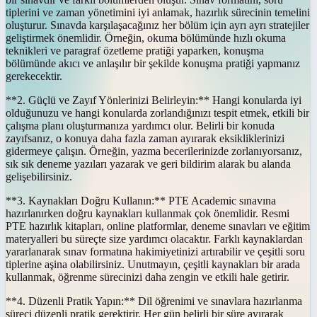
tiplerini ve zaman yönetimini iyi anlamak, hazırlık sürecinin temelini
oluşturur. Sınavda karşılaşacağınız her bölüm için ayrı ayrı stratejiler
geliştirmek önemlidir. Örneğin, okuma bölümünde hızlı okuma
teknikleri ve paragraf özetleme pratiği yaparken, konuşma
bölümünde akıcı ve anlaşılır bir şekilde konuşma pratiği yapmanız
gerekecektir.
**2. Güçlü ve Zayıf Yönlerinizi Belirleyin:** Hangi konularda iyi
olduğunuzu ve hangi konularda zorlandığınızı tespit etmek, etkili bir
çalışma planı oluşturmanıza yardımcı olur. Belirli bir konuda
zayıfsanız, o konuya daha fazla zaman ayırarak eksikliklerinizi
gidermeye çalışın. Örneğin, yazma becerilerinizde zorlanıyorsanız,
sık sık deneme yazıları yazarak ve geri bildirim alarak bu alanda
gelişebilirsiniz.
**3. Kaynakları Doğru Kullanın:** PTE Academic sınavına
hazırlanırken doğru kaynakları kullanmak çok önemlidir. Resmi
PTE hazırlık kitapları, online platformlar, deneme sınavları ve eğitim
materyalleri bu süreçte size yardımcı olacaktır. Farklı kaynaklardan
yararlanarak sınav formatına hakimiyetinizi artırabilir ve çeşitli soru
tiplerine aşina olabilirsiniz. Unutmayın, çeşitli kaynakları bir arada
kullanmak, öğrenme sürecinizi daha zengin ve etkili hale getirir.
**4. Düzenli Pratik Yapın:** Dil öğrenimi ve sınavlara hazırlanma
süreci düzenli pratik gerektirir. Her gün belirli bir süre ayırarak