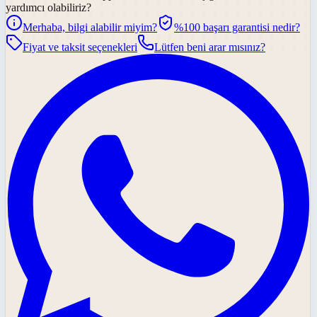
yardımcı olabiliriz?
Merhaba, bilgi alabilir miyim?
%100 başarı garantisi nedir?
Fiyat ve taksit seçenekleri
Lütfen beni arar mısınız?