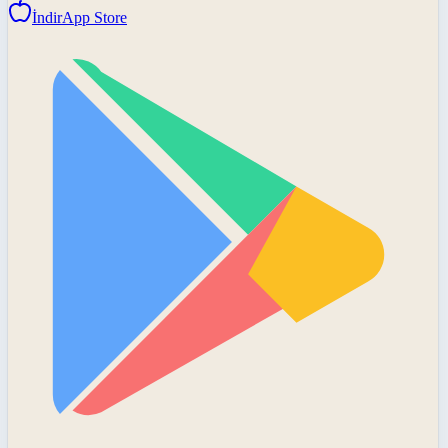
İndir
App Store