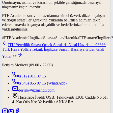
Unutmayın, azimli ve kararlı bir şekilde çalıştığınızda başarıya
ulaşmanız kaçınılmazdır.
PTE Academic sınavına hazırlanma süreci özveri, düzenli çalışma
ve doğru stratejiler gerektirir. Yukarıda belirtilen adımları takip
ederek sınavda başarıya ulaşabilir ve hedeflerinize bir adım daha
yaklaşabilirsiniz.
#
PTEAcademic
#
İngilizceSınavı
#
SınavHazırlık
#
PTEsınavı
#
İngilizceY
İTÜ Yeterlilik Sınavı Örnek Sorularla Nasıl Hazırlanılır?
****
Türk Hava Yolları Teknik İngilizce Sınavı: Başarıya Giden Gizli
Yollar **
İletişim Merkezi (09.00 - 22.00)
0(312) 911 37 15
0(546) 855 07 15
(WhatsApp)
destek@uzmandil.com
Hacettepe İvedik OSB. Teknokenti 1368. Cadde No.61,
4. Kat Ofis No: 32 İvedik / ANKARA