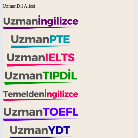
UzmanDil Ailesi