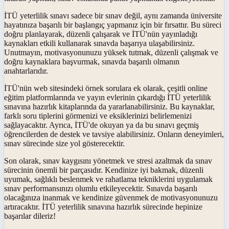
İTÜ yeterlilik sınavı sadece bir sınav değil, aynı zamanda üniversite
hayatınıza başarılı bir başlangıç yapmanız için bir fırsattır. Bu süreci
doğru planlayarak, düzenli çalışarak ve İTÜ'nün yayınladığı
kaynakları etkili kullanarak sınavda başarıya ulaşabilirsiniz.
Unutmayın, motivasyonunuzu yüksek tutmak, düzenli çalışmak ve
doğru kaynaklara başvurmak, sınavda başarılı olmanın
anahtarlarıdır.
İTÜ'nün web sitesindeki örnek sorulara ek olarak, çeşitli online
eğitim platformlarında ve yayın evlerinin çıkardığı İTÜ yeterlilik
sınavına hazırlık kitaplarında da yararlanabilirsiniz. Bu kaynaklar,
farklı soru tiplerini görmenizi ve eksiklerinizi belirlemenizi
sağlayacaktır. Ayrıca, İTÜ'de okuyan ya da bu sınavı geçmiş
öğrencilerden de destek ve tavsiye alabilirsiniz. Onların deneyimleri,
sınav sürecinde size yol gösterecektir.
Son olarak, sınav kaygısını yönetmek ve stresi azaltmak da sınav
sürecinin önemli bir parçasıdır. Kendinize iyi bakmak, düzenli
uyumak, sağlıklı beslenmek ve rahatlama tekniklerini uygulamak
sınav performansınızı olumlu etkileyecektir. Sınavda başarılı
olacağınıza inanmak ve kendinize güvenmek de motivasyonunuzu
artıracaktır. İTÜ yeterlilik sınavına hazırlık sürecinde hepinize
başarılar dileriz!