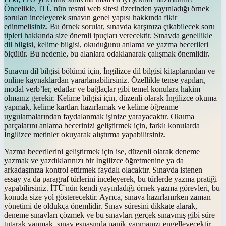
Öncelikle, İTÜ'nün resmi web sitesi üzerinden yayınladığı örnek
soruları inceleyerek sınavın genel yapısı hakkında fikir
edinmelisiniz. Bu örnek sorular, sınavda karşınıza çıkabilecek soru
tipleri hakkında size önemli ipuçları verecektir. Sınavda genellikle
dil bilgisi, kelime bilgisi, okuduğunu anlama ve yazma becerileri
ölçülür. Bu nedenle, bu alanlara odaklanarak çalışmak önemlidir.
Sınavın dil bilgisi bölümü için, İngilizce dil bilgisi kitaplarından ve
online kaynaklardan yararlanabilirsiniz. Özellikle tense yapıları,
modal verb’ler, edatlar ve bağlaçlar gibi temel konulara hakim
olmanız gerekir. Kelime bilgisi için, düzenli olarak İngilizce okuma
yapmak, kelime kartları hazırlamak ve kelime öğrenme
uygulamalarından faydalanmak işinize yarayacaktır. Okuma
parçalarını anlama becerinizi geliştirmek için, farklı konularda
İngilizce metinler okuyarak alıştırma yapabilirsiniz.
Yazma becerilerini geliştirmek için ise, düzenli olarak deneme
yazmak ve yazdıklarınızı bir İngilizce öğretmenine ya da
arkadaşınıza kontrol ettirmek faydalı olacaktır. Sınavda istenen
essay ya da paragraf türlerini inceleyerek, bu türlerde yazma pratiği
yapabilirsiniz. İTÜ'nün kendi yayınladığı örnek yazma görevleri, bu
konuda size yol gösterecektir. Ayrıca, sınava hazırlanırken zaman
yönetimi de oldukça önemlidir. Sınav süresini dikkate alarak,
deneme sınavları çözmek ve bu sınavları gerçek sınavmış gibi süre
tutarak yapmak, sınav esnasında panik yapmanızı engelleyecektir.