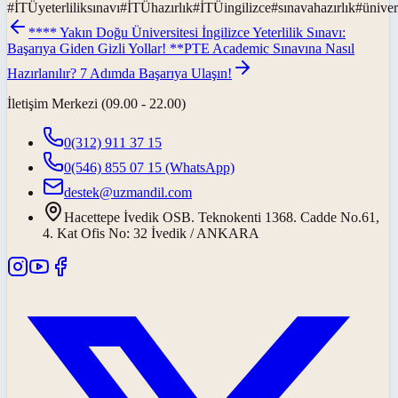
#
İTÜyeterliliksınavı
#
İTÜhazırlık
#
İTÜingilizce
#
sınavahazırlık
#
üniver
**** Yakın Doğu Üniversitesi İngilizce Yeterlilik Sınavı:
Başarıya Giden Gizli Yollar! **
PTE Academic Sınavına Nasıl
Hazırlanılır? 7 Adımda Başarıya Ulaşın!
İletişim Merkezi (09.00 - 22.00)
0(312) 911 37 15
0(546) 855 07 15
(WhatsApp)
destek@uzmandil.com
Hacettepe İvedik OSB. Teknokenti 1368. Cadde No.61,
4. Kat Ofis No: 32 İvedik / ANKARA