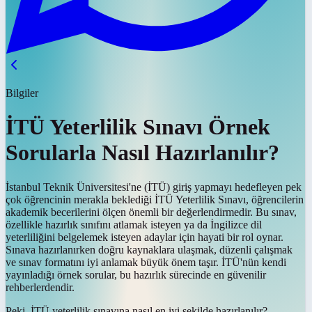
Bilgiler
İTÜ Yeterlilik Sınavı Örnek
Sorularla Nasıl Hazırlanılır?
İstanbul Teknik Üniversitesi'ne (İTÜ) giriş yapmayı hedefleyen pek
çok öğrencinin merakla beklediği İTÜ Yeterlilik Sınavı, öğrencilerin
akademik becerilerini ölçen önemli bir değerlendirmedir. Bu sınav,
özellikle hazırlık sınıfını atlamak isteyen ya da İngilizce dil
yeterliliğini belgelemek isteyen adaylar için hayati bir rol oynar.
Sınava hazırlanırken doğru kaynaklara ulaşmak, düzenli çalışmak
ve sınav formatını iyi anlamak büyük önem taşır. İTÜ'nün kendi
yayınladığı örnek sorular, bu hazırlık sürecinde en güvenilir
rehberlerdendir.
Peki, İTÜ yeterlilik sınavına nasıl en iyi şekilde hazırlanılır?