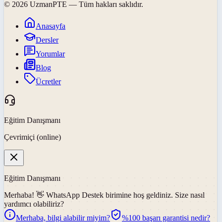
©
2026
UzmanPTE
— Tüm hakları saklıdır.
Anasayfa
Dersler
Yorumlar
Blog
Ücretler
Eğitim Danışmanı
Çevrimiçi (online)
Eğitim Danışmanı
Merhaba! 👋
WhatsApp Destek
birimine hoş geldiniz. Size nasıl
yardımcı olabiliriz?
Merhaba, bilgi alabilir miyim?
%100 başarı garantisi nedir?