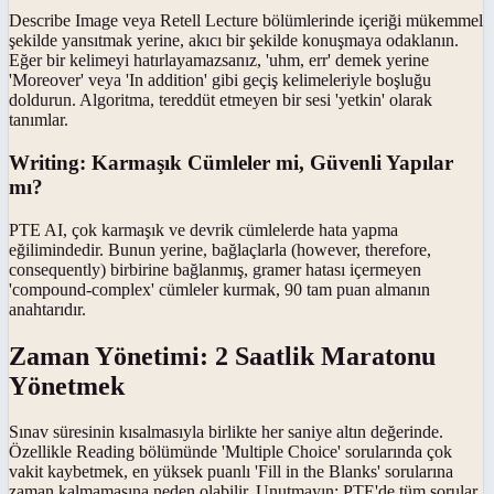
Describe Image veya Retell Lecture bölümlerinde içeriği mükemmel
şekilde yansıtmak yerine, akıcı bir şekilde konuşmaya odaklanın.
Eğer bir kelimeyi hatırlayamazsanız, 'uhm, err' demek yerine
'Moreover' veya 'In addition' gibi geçiş kelimeleriyle boşluğu
doldurun. Algoritma, tereddüt etmeyen bir sesi 'yetkin' olarak
tanımlar.
Writing: Karmaşık Cümleler mi, Güvenli Yapılar
mı?
PTE AI, çok karmaşık ve devrik cümlelerde hata yapma
eğilimindedir. Bunun yerine, bağlaçlarla (however, therefore,
consequently) birbirine bağlanmış, gramer hatası içermeyen
'compound-complex' cümleler kurmak, 90 tam puan almanın
anahtarıdır.
Zaman Yönetimi: 2 Saatlik Maratonu
Yönetmek
Sınav süresinin kısalmasıyla birlikte her saniye altın değerinde.
Özellikle Reading bölümünde 'Multiple Choice' sorularında çok
vakit kaybetmek, en yüksek puanlı 'Fill in the Blanks' sorularına
zaman kalmamasına neden olabilir. Unutmayın: PTE'de tüm sorular