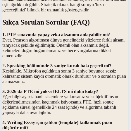
eşit ağırlıklı değildir. Stratejik olarak hangi soruyu 'hızlı
geçeceğinizi' bilmek bir uzmanlık göstergesidir.
Sıkça Sorulan Sorular (FAQ)
1. PTE sınavında yapay zeka aksanımı anlayabilir mi?
Evet, Pearson algoritması dünya genelindeki yüzlerce farklı aksanı
tanıyacak şekilde eğitilmiştir. Önemli olan aksanınız değil,
kelimeleri doğru boğumlamanız ve hece vurgularına dikkat
etmenizdir.
2. Speaking bölümünde 3 saniye kuralı hala geçerli mi?
Kesinlikle. Mikrofon açıldıktan sonra 3 saniye boyunca sessiz
kalırsanız sistem kaydı otomatik olarak durdurur ve o sorudan puan
alamazsınız.
3. 2026'da PTE mi yoksa IELTS mi daha kolay?
Eğer bilgisayar tabanlı sistemlere yatkınsanız ve subjektif insan
değerlendirmesinden kaçınmak istiyorsanız PTE, hızlı sonuç
açıklama süresi (genellikle 24 saat içinde) ve algoritma tabanlı
yapısıyla daha avantajlıdır.
4. Writing Essay için şablon (template) kullanmak puan
düşürür mü?