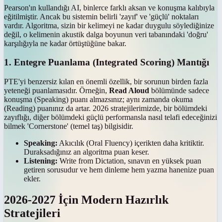
Pearson'ın kullandığı AI, binlerce farklı aksan ve konuşma kalıbıyla
eğitilmiştir. Ancak bu sistemin belirli 'zayıf' ve 'güçlü' noktaları
vardır. Algoritma, sizin bir kelimeyi ne kadar duygulu söylediğinize
değil, o kelimenin akustik dalga boyunun veri tabanındaki 'doğru'
karşılığıyla ne kadar örtüştüğüne bakar.
1. Entegre Puanlama (Integrated Scoring) Mantığı
PTE'yi benzersiz kılan en önemli özellik, bir sorunun birden fazla
yeteneği puanlamasıdır. Örneğin,
Read Aloud
bölümünde sadece
konuşma (Speaking) puanı almazsınız; aynı zamanda okuma
(Reading) puanınız da artar. 2026 stratejilerimizde, bir bölümdeki
zayıflığı, diğer bölümdeki güçlü performansla nasıl telafi edeceğinizi
bilmek 'Cornerstone' (temel taş) bilgisidir.
Speaking:
Akıcılık (Oral Fluency) içerikten daha kritiktir.
Duraksadığınız an algoritma puan keser.
Listening:
Write from Dictation, sınavın en yüksek puan
getiren sorusudur ve hem dinleme hem yazma hanenize puan
ekler.
2026-2027 İçin Modern Hazırlık
Stratejileri