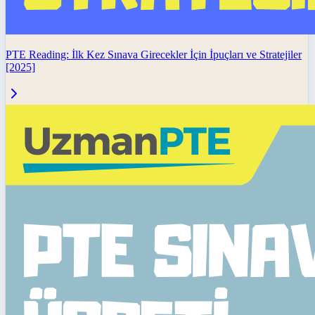
PTE Reading: İlk Kez Sınava Girecekler İçin İpuçları ve Stratejiler
[2025]