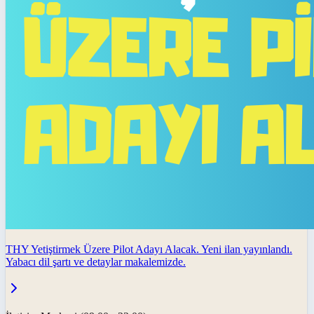
THY Yetiştirmek Üzere Pilot Adayı Alacak. Yeni ilan yayınlandı.
Yabacı dil şartı ve detaylar makalemizde.