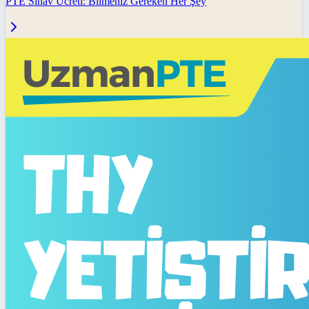
PTE Sınav Ücreti: Bilmeniz Gereken Her Şey