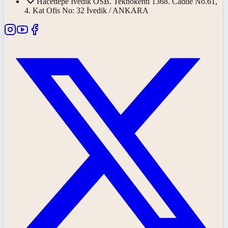
Hacettepe İvedik OSB. Teknokenti 1368. Cadde No.61,
4. Kat Ofis No: 32 İvedik / ANKARA