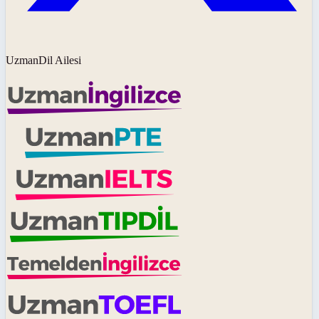
UzmanDil Ailesi