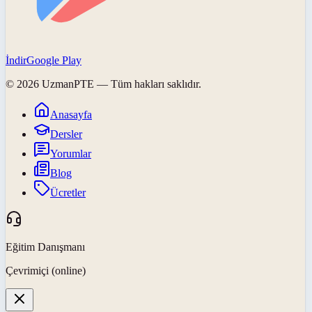
İndir
Google Play
©
2026
UzmanPTE
— Tüm hakları saklıdır.
Anasayfa
Dersler
Yorumlar
Blog
Ücretler
Eğitim Danışmanı
Çevrimiçi (online)