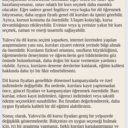
hazırlanıyorsanız, sınav odaklı bir kurs seçmek daha mantıklı
olacaktır. Eğer sadece genel İngilizce veya başka bir dil öğrenmek
istiyorsanız, daha uygun fiyatlı genel dil kursları da işinizi görebilir.
Ayrıca, kursun konumu da önemlidir. Ulaşım kolaylığı, kursa
devamlılığınızı etkileyebilir. Evinize veya iş yerinize yakın bir kurs
seçmek, zaman ve enerji tasarrufu sağlayabilir.
Yalova’da dil kursu seçimi yaparken, internet üzerinden yapılan
araştırmaların yanı sıra, kursları ziyaret ederek yerinde bilgi almak
da önemlidir. Kursların fiziksel ortamını, sınıfların büyüklüğünü,
öğretmenlerin deneyimini ve öğrencilerin geri bildirimlerini göz
önünde bulundurmak, daha doğru bir karar vermenize yardımcı
olabilir. Ayrıca, kursların deneme derslerine katılarak, eğitim kalitesi
hakkında daha iyi bir fikir edinebilirsiniz.
Dil kursu fiyatları genellikle dönemsel kampanyalarla ve özel
indirimlerle değişebilir. Bu nedenle, kurslara kayıt yaptırmadan
önce, güncel fiyatları ve kampanyaları öğrenmek önemlidir. Bazı
kurslar, erken kayıt indirimleri, öğrenci indirimleri veya taksitli
ödeme seçenekleri sunabilirler. Bu fırsatları değerlendirerek, daha
uygun fiyatlarla kaliteli bir dil eğitimi alabilirsiniz.
Sonuç olarak, Yalova'da dil kursu fiyatları geniş bir yelpazede
değişiklik göstermektedir. Bütçenize en uygun seçeneği bulmak
için, iyi bir araştırma yapmanız, farklı kursları karşılaştırmanız ve