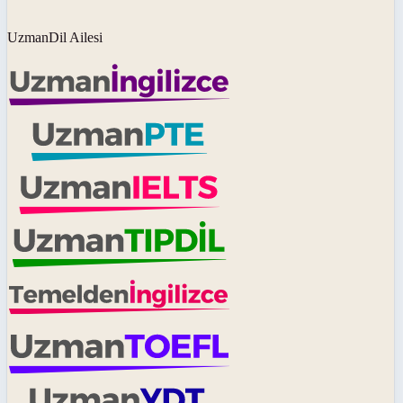
UzmanDil Ailesi