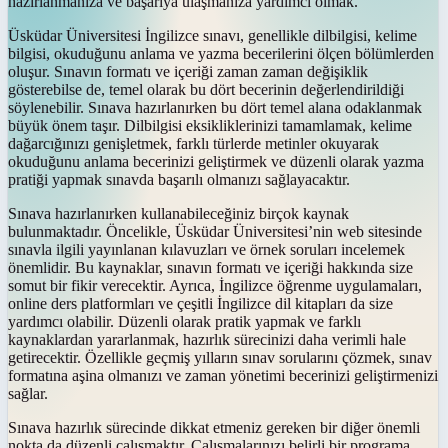
hazırlanmanıza ve başarıya ulaşmanıza yardımcı olmak.
Üsküdar Üniversitesi İngilizce sınavı, genellikle dilbilgisi, kelime
bilgisi, okuduğunu anlama ve yazma becerilerini ölçen bölümlerden
oluşur. Sınavın formatı ve içeriği zaman zaman değişiklik
gösterebilse de, temel olarak bu dört becerinin değerlendirildiği
söylenebilir. Sınava hazırlanırken bu dört temel alana odaklanmak
büyük önem taşır. Dilbilgisi eksikliklerinizi tamamlamak, kelime
dağarcığınızı genişletmek, farklı türlerde metinler okuyarak
okuduğunu anlama becerinizi geliştirmek ve düzenli olarak yazma
pratiği yapmak sınavda başarılı olmanızı sağlayacaktır.
Sınava hazırlanırken kullanabileceğiniz birçok kaynak
bulunmaktadır. Öncelikle, Üsküdar Üniversitesi’nin web sitesinde
sınavla ilgili yayınlanan kılavuzları ve örnek soruları incelemek
önemlidir. Bu kaynaklar, sınavın formatı ve içeriği hakkında size
somut bir fikir verecektir. Ayrıca, İngilizce öğrenme uygulamaları,
online ders platformları ve çeşitli İngilizce dil kitapları da size
yardımcı olabilir. Düzenli olarak pratik yapmak ve farklı
kaynaklardan yararlanmak, hazırlık sürecinizi daha verimli hale
getirecektir. Özellikle geçmiş yılların sınav sorularını çözmek, sınav
formatına aşina olmanızı ve zaman yönetimi becerinizi geliştirmenizi
sağlar.
Sınava hazırlık sürecinde dikkat etmeniz gereken bir diğer önemli
nokta da düzenli çalışmaktır. Çalışmalarınızı belirli bir programa