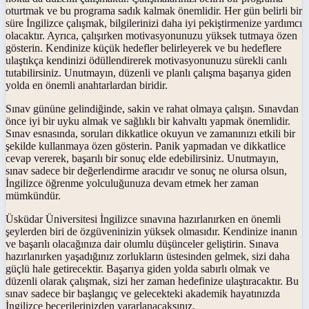
oturtmak ve bu programa sadık kalmak önemlidir. Her gün belirli bir
süre İngilizce çalışmak, bilgilerinizi daha iyi pekiştirmenize yardımcı
olacaktır. Ayrıca, çalışırken motivasyonunuzu yüksek tutmaya özen
gösterin. Kendinize küçük hedefler belirleyerek ve bu hedeflere
ulaştıkça kendinizi ödüllendirerek motivasyonunuzu sürekli canlı
tutabilirsiniz. Unutmayın, düzenli ve planlı çalışma başarıya giden
yolda en önemli anahtarlardan biridir.
Sınav gününe gelindiğinde, sakin ve rahat olmaya çalışın. Sınavdan
önce iyi bir uyku almak ve sağlıklı bir kahvaltı yapmak önemlidir.
Sınav esnasında, soruları dikkatlice okuyun ve zamanınızı etkili bir
şekilde kullanmaya özen gösterin. Panik yapmadan ve dikkatlice
cevap vererek, başarılı bir sonuç elde edebilirsiniz. Unutmayın,
sınav sadece bir değerlendirme aracıdır ve sonuç ne olursa olsun,
İngilizce öğrenme yolculuğunuza devam etmek her zaman
mümkündür.
Üsküdar Üniversitesi İngilizce sınavına hazırlanırken en önemli
şeylerden biri de özgüveninizin yüksek olmasıdır. Kendinize inanın
ve başarılı olacağınıza dair olumlu düşünceler geliştirin. Sınava
hazırlanırken yaşadığınız zorlukların üstesinden gelmek, sizi daha
güçlü hale getirecektir. Başarıya giden yolda sabırlı olmak ve
düzenli olarak çalışmak, sizi her zaman hedefinize ulaştıracaktır. Bu
sınav sadece bir başlangıç ve gelecekteki akademik hayatınızda
İngilizce becerilerinizden yararlanacaksınız.