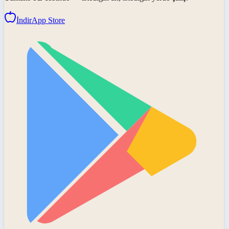
İndir
App Store