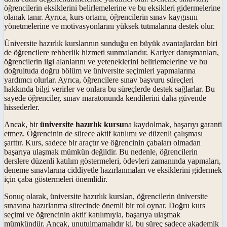
öğrencilerin eksiklerini belirlemelerine ve bu eksikleri gidermelerine
olanak tanır. Ayrıca, kurs ortamı, öğrencilerin sınav kaygısını
yönetmelerine ve motivasyonlarını yüksek tutmalarına destek olur.
Üniversite hazırlık kurslarının sunduğu en büyük avantajlardan biri
de öğrencilere rehberlik hizmeti sunmalarıdır. Kariyer danışmanları,
öğrencilerin ilgi alanlarını ve yeteneklerini belirlemelerine ve bu
doğrultuda doğru bölüm ve üniversite seçimleri yapmalarına
yardımcı olurlar. Ayrıca, öğrencilere sınav başvuru süreçleri
hakkında bilgi verirler ve onlara bu süreçlerde destek sağlarlar. Bu
sayede öğrenciler, sınav maratonunda kendilerini daha güvende
hissederler.
Ancak, bir
üniversite hazırlık kursu
na kaydolmak, başarıyı garanti
etmez. Öğrencinin de sürece aktif katılımı ve düzenli çalışması
şarttır. Kurs, sadece bir araçtır ve öğrencinin çabaları olmadan
başarıya ulaşmak mümkün değildir. Bu nedenle, öğrencilerin
derslere düzenli katılım göstermeleri, ödevleri zamanında yapmaları,
deneme sınavlarına ciddiyetle hazırlanmaları ve eksiklerini gidermek
için çaba göstermeleri önemlidir.
Sonuç olarak, üniversite hazırlık kursları, öğrencilerin üniversite
sınavına hazırlanma sürecinde önemli bir rol oynar. Doğru kurs
seçimi ve öğrencinin aktif katılımıyla, başarıya ulaşmak
mümkündür. Ancak, unutulmamalıdır ki, bu süreç sadece akademik