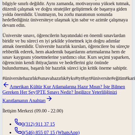
bilgiyle sınırlı değildir. Aynı zamanda, motivasyonu yüksek tutmak,
düzenli çalışmak ve doğru stratejiler geliştirmek de başarıya giden
yolda önemlidir. Unutmayın, bu zorlu maratonun sonunda
hedeflediğiniz üniversiteye ulaşmak için sabır ve azimle çalışmaya
devam edin.
Üniversite sınavı, öğrencilerin hayatındaki en önemli sınavlardan
biridir ve bu süreci en iyi şekilde yönetmek için doğru adımlar
atmak önemlidir. Üniversite hazırlık kursları, öğrencilere bu süreçte
rehberlik ederek, hem akademik başarılarını artırmalarına hem de
sınav kaygısını yönetmelerine yardımcı olur. Kurs seçimi yaparken,
öğrencinin kendi ihtiyaçlarını ve hedeflerini göz önünde
bulundurması, başarılı bir hazırlık süreci için kritik öneme sahiptir.
#
üniversitehazırlık
#
sınavahazırlık
#
yks
#
tyt
#
ayt
#
üniversite
#
eğitim
#
kar
Amerikan Kültür Kur Atlamalarına Hazır Mısın? İşte Bilmen
Gereken Her Şey!
PTE Sınavı Nedir? İngilizce Yeterliliğinizi
Kanıtlamanın Anahtarı
İletişim Merkezi (09.00 - 22.00)
0(312) 911 37 15
0(546) 855 07 15
(WhatsApp)