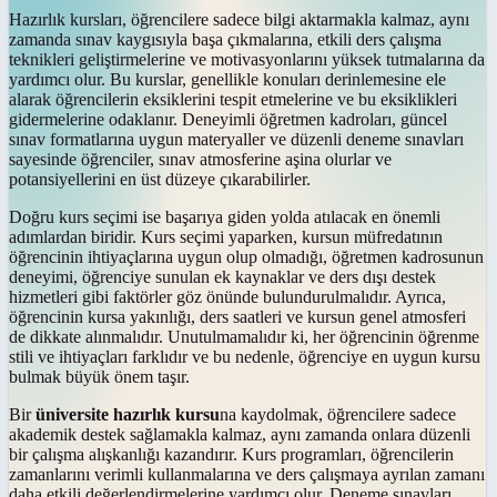
Hazırlık kursları, öğrencilere sadece bilgi aktarmakla kalmaz, aynı
zamanda sınav kaygısıyla başa çıkmalarına, etkili ders çalışma
teknikleri geliştirmelerine ve motivasyonlarını yüksek tutmalarına da
yardımcı olur. Bu kurslar, genellikle konuları derinlemesine ele
alarak öğrencilerin eksiklerini tespit etmelerine ve bu eksiklikleri
gidermelerine odaklanır. Deneyimli öğretmen kadroları, güncel
sınav formatlarına uygun materyaller ve düzenli deneme sınavları
sayesinde öğrenciler, sınav atmosferine aşina olurlar ve
potansiyellerini en üst düzeye çıkarabilirler.
Doğru kurs seçimi ise başarıya giden yolda atılacak en önemli
adımlardan biridir. Kurs seçimi yaparken, kursun müfredatının
öğrencinin ihtiyaçlarına uygun olup olmadığı, öğretmen kadrosunun
deneyimi, öğrenciye sunulan ek kaynaklar ve ders dışı destek
hizmetleri gibi faktörler göz önünde bulundurulmalıdır. Ayrıca,
öğrencinin kursa yakınlığı, ders saatleri ve kursun genel atmosferi
de dikkate alınmalıdır. Unutulmamalıdır ki, her öğrencinin öğrenme
stili ve ihtiyaçları farklıdır ve bu nedenle, öğrenciye en uygun kursu
bulmak büyük önem taşır.
Bir
üniversite hazırlık kursu
na kaydolmak, öğrencilere sadece
akademik destek sağlamakla kalmaz, aynı zamanda onlara düzenli
bir çalışma alışkanlığı kazandırır. Kurs programları, öğrencilerin
zamanlarını verimli kullanmalarına ve ders çalışmaya ayrılan zamanı
daha etkili değerlendirmelerine yardımcı olur. Deneme sınavları,