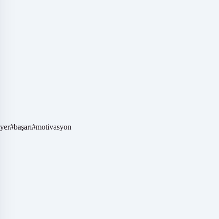
iyer
#
başarı
#
motivasyon