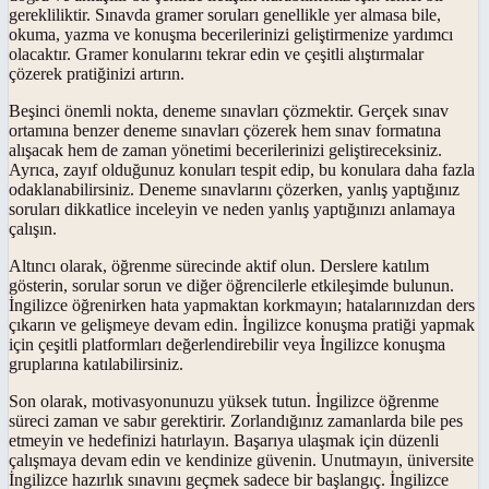
gerekliliktir. Sınavda gramer soruları genellikle yer almasa bile,
okuma, yazma ve konuşma becerilerinizi geliştirmenize yardımcı
olacaktır. Gramer konularını tekrar edin ve çeşitli alıştırmalar
çözerek pratiğinizi artırın.
Beşinci önemli nokta, deneme sınavları çözmektir. Gerçek sınav
ortamına benzer deneme sınavları çözerek hem sınav formatına
alışacak hem de zaman yönetimi becerilerinizi geliştireceksiniz.
Ayrıca, zayıf olduğunuz konuları tespit edip, bu konulara daha fazla
odaklanabilirsiniz. Deneme sınavlarını çözerken, yanlış yaptığınız
soruları dikkatlice inceleyin ve neden yanlış yaptığınızı anlamaya
çalışın.
Altıncı olarak, öğrenme sürecinde aktif olun. Derslere katılım
gösterin, sorular sorun ve diğer öğrencilerle etkileşimde bulunun.
İngilizce öğrenirken hata yapmaktan korkmayın; hatalarınızdan ders
çıkarın ve gelişmeye devam edin. İngilizce konuşma pratiği yapmak
için çeşitli platformları değerlendirebilir veya İngilizce konuşma
gruplarına katılabilirsiniz.
Son olarak, motivasyonunuzu yüksek tutun. İngilizce öğrenme
süreci zaman ve sabır gerektirir. Zorlandığınız zamanlarda bile pes
etmeyin ve hedefinizi hatırlayın. Başarıya ulaşmak için düzenli
çalışmaya devam edin ve kendinize güvenin. Unutmayın, üniversite
İngilizce hazırlık sınavını geçmek sadece bir başlangıç. İngilizce