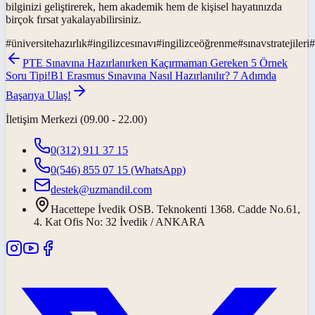
bilginizi geliştirerek, hem akademik hem de kişisel hayatınızda
birçok fırsat yakalayabilirsiniz.
#
üniversitehazırlık
#
ingilizcesınavı
#
ingilizceöğrenme
#
sınavstratejileri
#
PTE Sınavına Hazırlanırken Kaçırmaman Gereken 5 Örnek
Soru Tipi!
B1 Erasmus Sınavına Nasıl Hazırlanılır? 7 Adımda
Başarıya Ulaş!
İletişim Merkezi (09.00 - 22.00)
0(312) 911 37 15
0(546) 855 07 15
(WhatsApp)
destek@uzmandil.com
Hacettepe İvedik OSB. Teknokenti 1368. Cadde No.61,
4. Kat Ofis No: 32 İvedik / ANKARA