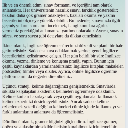
İlk ve en önemli adım, sınav formatını ve içeriğini tam olarak
anlamaktır. Her üniversitenin hazırlık sınavı farklılık gösterebilir;
bazıları daha çok gramer odaklıyken, bazıları okuma ve yazma
becerilerini ölçmeye yönelik olabilir. Bu nedenle, sınavınızla ilgili
geçmiş yılların sorularını incelemek, hangi konulara ağırlık
vermeniz gerektiğini anlamanıza yardımcı olacaktır. Ayrıca, sınavın
süresi ve soru sayısı gibi detaylara da dikkat etmelisiniz.
İkinci olarak, İngilizce öğrenme sürecinizi düzenli ve planlı bir hale
getirmelisiniz. Sadece sınava odaklanmak yerine, genel İngilizce
becerilerinizi geliştirmeye çalışın. Her gün belirli bir süre İngilizce
okuma, yazma, dinleme ve konuşma pratiği yapın. Bunun için
çeşitli kaynaklardan yararlanabilirsiniz: İngilizce kitaplar, makaleler,
podcastler, filmler veya diziler. Ayrıca, online İngilizce öğrenme
platformlarını da değerlendirebilirsiniz.
Üçüncü strateji, kelime dağarcığınızı genişletmektir. Sınavlarda
sıklıkla karşılaşılan akademik kelimeleri öğrenmeye odaklanın.
Kelime kartları hazırlayarak veya çeşitli uygulamalar kullanarak
kelime ezberinizi destekleyebilirsiniz. Ancak sadece kelime
ezberlemek yeterli değil; bu kelimeleri cümle içinde kullanmayı ve
farklı anlamlarını anlamayı da öğrenmelisiniz.
Dördüncü olarak, gramer bilginizi güçlendirin. İngilizce gramer,
doğru ve anlaşılır bir şekilde iletişim kurabilmeniz için temel bir