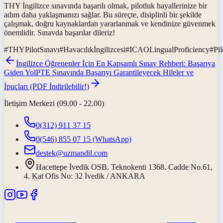
THY İngilizce sınavında başarılı olmak, pilotluk hayallerinize bir
adım daha yaklaşmanızı sağlar. Bu süreçte, disiplinli bir şekilde
çalışmak, doğru kaynaklardan yararlanmak ve kendinize güvenmek
önemlidir. Sınavda başarılar dileriz!
#
THYPilotSınavı
#
Havacılıkİngilizcesi
#
ICAOLingualProficiency
#
Pil
İngilizce Öğrenenler İçin En Kapsamlı Sınav Rehberi: Başarıya
Giden Yol
PTE Sınavında Başarıyı Garantileyecek Hileler ve
İpuçları (PDF İndirilebilir!)
İletişim Merkezi (09.00 - 22.00)
0(312) 911 37 15
0(546) 855 07 15
(WhatsApp)
destek@uzmandil.com
Hacettepe İvedik OSB. Teknokenti 1368. Cadde No.61,
4. Kat Ofis No: 32 İvedik / ANKARA