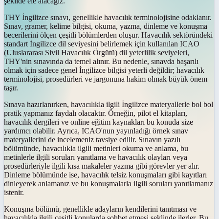
şekilde ele alacağız.
THY İngilizce sınavı, genellikle havacılık terminolojisine odaklanır.
Sınav, gramer, kelime bilgisi, okuma, yazma, dinleme ve konuşma
becerilerini ölçen çeşitli bölümlerden oluşur. Havacılık sektöründeki
standart İngilizce dil seviyesini belirlemek için kullanılan ICAO
(Uluslararası Sivil Havacılık Örgütü) dil yeterlilik seviyeleri,
THY'nin sınavında da temel alınır. Bu nedenle, sınavda başarılı
olmak için sadece genel İngilizce bilgisi yeterli değildir; havacılık
terminolojisi, prosedürleri ve jargonuna hakim olmak büyük önem
taşır.
Sınava hazırlanırken, havacılıkla ilgili İngilizce materyallerle bol bol
pratik yapmanız faydalı olacaktır. Örneğin, pilot el kitapları,
havacılık dergileri ve online eğitim kaynakları bu konuda size
yardımcı olabilir. Ayrıca, ICAO'nun yayınladığı örnek sınav
materyallerini de incelemeniz tavsiye edilir. Sınavın yazılı
bölümünde, havacılıkla ilgili metinleri okuma ve anlama, bu
metinlerle ilgili soruları yanıtlama ve havacılık olayları veya
prosedürleriyle ilgili kısa makaleler yazma gibi görevler yer alır.
Dinleme bölümünde ise, havacılık telsiz konuşmaları gibi kayıtları
dinleyerek anlamanız ve bu konuşmalarla ilgili soruları yanıtlamanız
istenir.
Konuşma bölümü, genellikle adayların kendilerini tanıtması ve
havacılıkla ilgili çeşitli konularda sohbet etmesi şeklinde ilerler. Bu