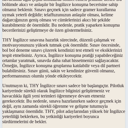
bölümde akıcı ve anlaşılır bir İngilizce konuşma becerisine sahip
olmanız beklenir. Sınavı geçmek için sadece gramer kurallarına
uymak yeterli değildir; telaffuzunuzun anlaşılır olması, kelime
dağarcığınızın geniş olması ve cümlelerinizi akıcı bir şekilde
kurabilmeniz de önemlidir. Bu nedenle, pratik yaparken konuşma
becerilerinizi geliştirmeye de özen göstermelisiniz.
THY İngilizce sınavına hazırlık sürecinde, düzenli çalışmak ve
motivasyonunuzu yüksek tutmak çok önemlidir. Sınav öncesinde,
bol bol deneme sınavı çözerek kendinizi test etmeli ve eksiklerinizi
tespit etmelisiniz. Ayrıca, İngilizce konuşma pratiği yapabileceğiniz
ortamlar yaratmak, sınavda daha rahat hissetmenizi sağlayacaktır.
Örneğin, İngilizce konuşma gruplarına katılabilir veya dil partneri
bulabilirsiniz. Sınav günü, sakin ve kendinize güvenli olmanız,
performansınızı olumlu yönde etkileyecektir.
Unutmayın ki, THY İngilizce sınavı sadece bir başlangıçtır. Pilotluk
kariyerinde sürekli olarak İngilizce bilginizi geliştirmeniz ve
havacılıkla ilgili yeni terimleri öğrenmeye devam etmeniz
gerekecektir. Bu nedenle, sınava hazırlanırken sadece geçmek için
değil, aynı zamanda sürekli öğrenme ve gelişme tutumuyla
yaklaşmanız önemlidir. THY, pilot adaylarından yüksek bir İngilizce
yeterliliği beklerken, bu yetkinliği kariyerleri boyunca
sürdürmelerini de bekler.