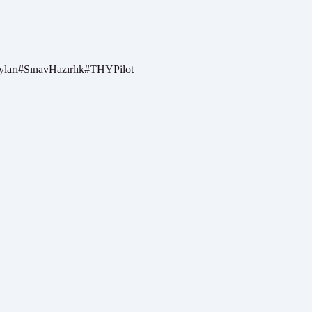
yları
#
SınavHazırlık
#
THYPilot