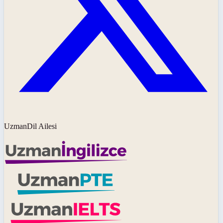
UzmanDil Ailesi