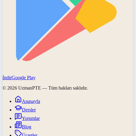
İndir
Google Play
©
2026
UzmanPTE
— Tüm hakları saklıdır.
Anasayfa
Dersler
Yorumlar
Blog
Ücretler