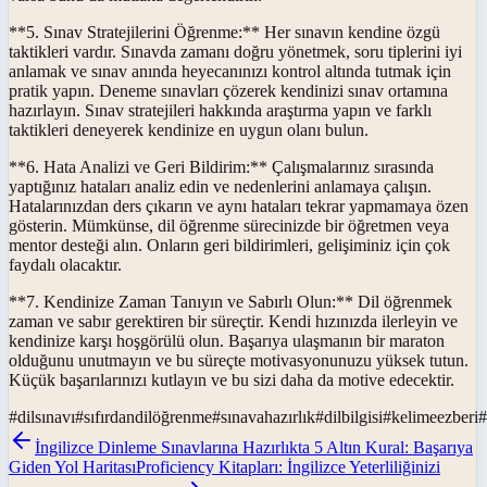
**5. Sınav Stratejilerini Öğrenme:** Her sınavın kendine özgü
taktikleri vardır. Sınavda zamanı doğru yönetmek, soru tiplerini iyi
anlamak ve sınav anında heyecanınızı kontrol altında tutmak için
pratik yapın. Deneme sınavları çözerek kendinizi sınav ortamına
hazırlayın. Sınav stratejileri hakkında araştırma yapın ve farklı
taktikleri deneyerek kendinize en uygun olanı bulun.
**6. Hata Analizi ve Geri Bildirim:** Çalışmalarınız sırasında
yaptığınız hataları analiz edin ve nedenlerini anlamaya çalışın.
Hatalarınızdan ders çıkarın ve aynı hataları tekrar yapmamaya özen
gösterin. Mümkünse, dil öğrenme sürecinizde bir öğretmen veya
mentor desteği alın. Onların geri bildirimleri, gelişiminiz için çok
faydalı olacaktır.
**7. Kendinize Zaman Tanıyın ve Sabırlı Olun:** Dil öğrenmek
zaman ve sabır gerektiren bir süreçtir. Kendi hızınızda ilerleyin ve
kendinize karşı hoşgörülü olun. Başarıya ulaşmanın bir maraton
olduğunu unutmayın ve bu süreçte motivasyonunuzu yüksek tutun.
Küçük başarılarınızı kutlayın ve bu sizi daha da motive edecektir.
#
dilsınavı
#
sıfırdandilöğrenme
#
sınavahazırlık
#
dilbilgisi
#
kelimeezberi
#
İngilizce Dinleme Sınavlarına Hazırlıkta 5 Altın Kural: Başarıya
Giden Yol Haritası
Proficiency Kitapları: İngilizce Yeterliliğinizi