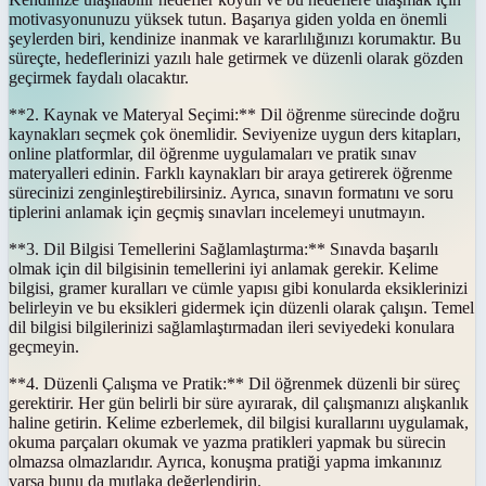
motivasyonunuzu yüksek tutun. Başarıya giden yolda en önemli
şeylerden biri, kendinize inanmak ve kararlılığınızı korumaktır. Bu
süreçte, hedeflerinizi yazılı hale getirmek ve düzenli olarak gözden
geçirmek faydalı olacaktır.
**2. Kaynak ve Materyal Seçimi:** Dil öğrenme sürecinde doğru
kaynakları seçmek çok önemlidir. Seviyenize uygun ders kitapları,
online platformlar, dil öğrenme uygulamaları ve pratik sınav
materyalleri edinin. Farklı kaynakları bir araya getirerek öğrenme
sürecinizi zenginleştirebilirsiniz. Ayrıca, sınavın formatını ve soru
tiplerini anlamak için geçmiş sınavları incelemeyi unutmayın.
**3. Dil Bilgisi Temellerini Sağlamlaştırma:** Sınavda başarılı
olmak için dil bilgisinin temellerini iyi anlamak gerekir. Kelime
bilgisi, gramer kuralları ve cümle yapısı gibi konularda eksiklerinizi
belirleyin ve bu eksikleri gidermek için düzenli olarak çalışın. Temel
dil bilgisi bilgilerinizi sağlamlaştırmadan ileri seviyedeki konulara
geçmeyin.
**4. Düzenli Çalışma ve Pratik:** Dil öğrenmek düzenli bir süreç
gerektirir. Her gün belirli bir süre ayırarak, dil çalışmanızı alışkanlık
haline getirin. Kelime ezberlemek, dil bilgisi kurallarını uygulamak,
okuma parçaları okumak ve yazma pratikleri yapmak bu sürecin
olmazsa olmazlarıdır. Ayrıca, konuşma pratiği yapma imkanınız
varsa bunu da mutlaka değerlendirin.