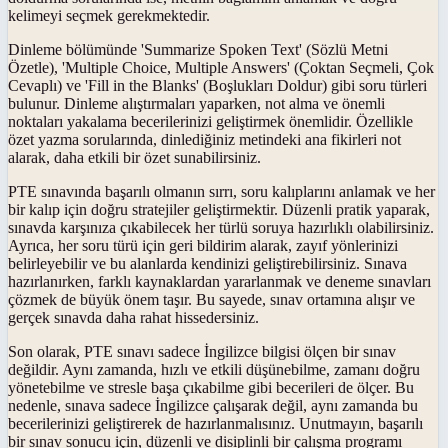
kelimeyi seçmek gerekmektedir.
Dinleme bölümünde 'Summarize Spoken Text' (Sözlü Metni
Özetle), 'Multiple Choice, Multiple Answers' (Çoktan Seçmeli, Çok
Cevaplı) ve 'Fill in the Blanks' (Boşlukları Doldur) gibi soru türleri
bulunur. Dinleme alıştırmaları yaparken, not alma ve önemli
noktaları yakalama becerilerinizi geliştirmek önemlidir. Özellikle
özet yazma sorularında, dinlediğiniz metindeki ana fikirleri not
alarak, daha etkili bir özet sunabilirsiniz.
PTE sınavında başarılı olmanın sırrı, soru kalıplarını anlamak ve her
bir kalıp için doğru stratejiler geliştirmektir. Düzenli pratik yaparak,
sınavda karşınıza çıkabilecek her türlü soruya hazırlıklı olabilirsiniz.
Ayrıca, her soru türü için geri bildirim alarak, zayıf yönlerinizi
belirleyebilir ve bu alanlarda kendinizi geliştirebilirsiniz. Sınava
hazırlanırken, farklı kaynaklardan yararlanmak ve deneme sınavları
çözmek de büyük önem taşır. Bu sayede, sınav ortamına alışır ve
gerçek sınavda daha rahat hissedersiniz.
Son olarak, PTE sınavı sadece İngilizce bilgisi ölçen bir sınav
değildir. Aynı zamanda, hızlı ve etkili düşünebilme, zamanı doğru
yönetebilme ve stresle başa çıkabilme gibi becerileri de ölçer. Bu
nedenle, sınava sadece İngilizce çalışarak değil, aynı zamanda bu
becerilerinizi geliştirerek de hazırlanmalısınız. Unutmayın, başarılı
bir sınav sonucu için, düzenli ve disiplinli bir çalışma programı