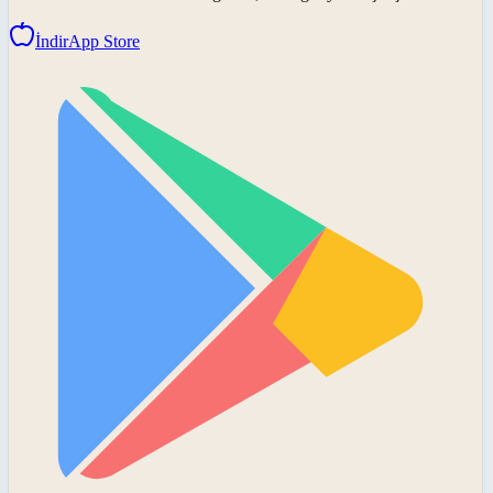
İndir
App Store