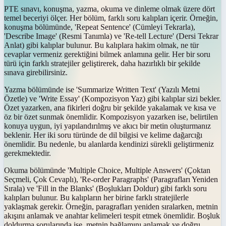
PTE sınavı, konuşma, yazma, okuma ve dinleme olmak üzere dört
temel beceriyi ölçer. Her bölüm, farklı soru kalıpları içerir. Örneğin,
konuşma bölümünde, 'Repeat Sentence' (Cümleyi Tekrarla),
'Describe Image' (Resmi Tanımla) ve 'Re-tell Lecture' (Dersi Tekrar
Anlat) gibi kalıplar bulunur. Bu kalıplara hakim olmak, ne tür
cevaplar vermeniz gerektiğini bilmek anlamına gelir. Her bir soru
türü için farklı stratejiler geliştirerek, daha hazırlıklı bir şekilde
sınava girebilirsiniz.
Yazma bölümünde ise 'Summarize Written Text' (Yazılı Metni
Özetle) ve 'Write Essay' (Kompozisyon Yaz) gibi kalıplar sizi bekler.
Özet yazarken, ana fikirleri doğru bir şekilde yakalamak ve kısa ve
öz bir özet sunmak önemlidir. Kompozisyon yazarken ise, belirtilen
konuya uygun, iyi yapılandırılmış ve akıcı bir metin oluşturmanız
beklenir. Her iki soru türünde de dil bilgisi ve kelime dağarcığı
önemlidir. Bu nedenle, bu alanlarda kendinizi sürekli geliştirmeniz
gerekmektedir.
Okuma bölümünde 'Multiple Choice, Multiple Answers' (Çoktan
Seçmeli, Çok Cevaplı), 'Re-order Paragraphs' (Paragrafları Yeniden
Sırala) ve 'Fill in the Blanks' (Boşlukları Doldur) gibi farklı soru
kalıpları bulunur. Bu kalıpların her birine farklı stratejilerle
yaklaşmak gerekir. Örneğin, paragrafları yeniden sıralarken, metnin
akışını anlamak ve anahtar kelimeleri tespit etmek önemlidir. Boşluk
doldurma sorularında ise, metnin bağlamını anlamak ve doğru