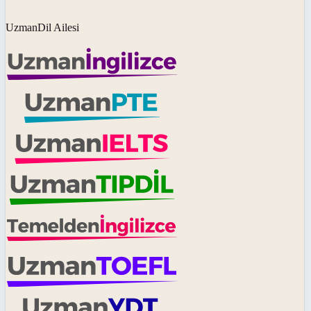
UzmanDil Ailesi