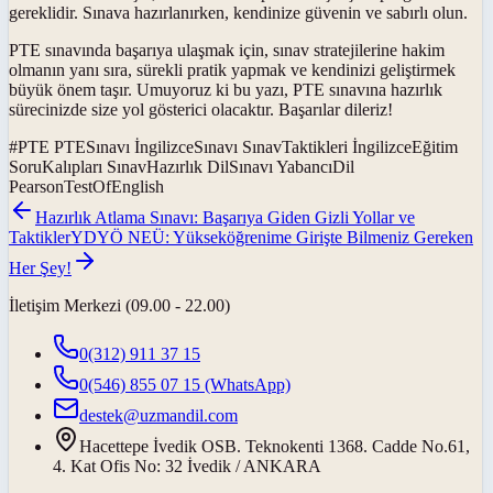
gereklidir. Sınava hazırlanırken, kendinize güvenin ve sabırlı olun.
PTE sınavında başarıya ulaşmak için, sınav stratejilerine hakim
olmanın yanı sıra, sürekli pratik yapmak ve kendinizi geliştirmek
büyük önem taşır. Umuyoruz ki bu yazı, PTE sınavına hazırlık
sürecinizde size yol gösterici olacaktır. Başarılar dileriz!
#
PTE PTESınavı İngilizceSınavı SınavTaktikleri İngilizceEğitim
SoruKalıpları SınavHazırlık DilSınavı YabancıDil
PearsonTestOfEnglish
Hazırlık Atlama Sınavı: Başarıya Giden Gizli Yollar ve
Taktikler
YDYÖ NEÜ: Yükseköğrenime Girişte Bilmeniz Gereken
Her Şey!
İletişim Merkezi (09.00 - 22.00)
0(312) 911 37 15
0(546) 855 07 15
(WhatsApp)
destek@uzmandil.com
Hacettepe İvedik OSB. Teknokenti 1368. Cadde No.61,
4. Kat Ofis No: 32 İvedik / ANKARA