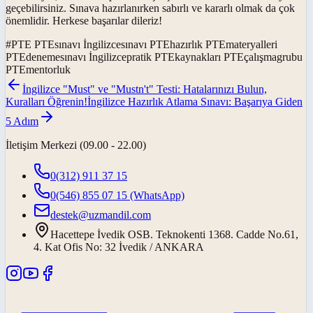
geçebilirsiniz. Sınava hazırlanırken sabırlı ve kararlı olmak da çok
önemlidir. Herkese başarılar dileriz!
#
PTE PTEsınavı İngilizcesınavı PTEhazırlık PTEmateryalleri
PTEdenemesınavı İngilizcepratik PTEkaynakları PTEçalışmagrubu
PTEmentorluk
İngilizce "Must" ve "Mustn't" Testi: Hatalarınızı Bulun,
Kuralları Öğrenin!
İngilizce Hazırlık Atlama Sınavı: Başarıya Giden
5 Adım
İletişim Merkezi (09.00 - 22.00)
0(312) 911 37 15
0(546) 855 07 15
(WhatsApp)
destek@uzmandil.com
Hacettepe İvedik OSB. Teknokenti 1368. Cadde No.61,
4. Kat Ofis No: 32 İvedik / ANKARA