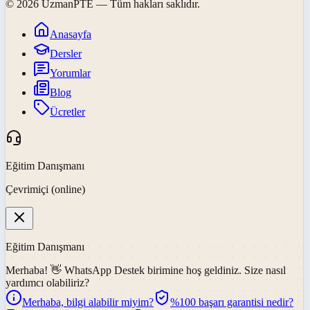
©
2026
UzmanPTE
— Tüm hakları saklıdır.
Anasayfa
Dersler
Yorumlar
Blog
Ücretler
Eğitim Danışmanı
Çevrimiçi (online)
Eğitim Danışmanı
Merhaba! 👋
WhatsApp Destek
birimine hoş geldiniz. Size nasıl
yardımcı olabiliriz?
Merhaba, bilgi alabilir miyim?
%100 başarı garantisi nedir?