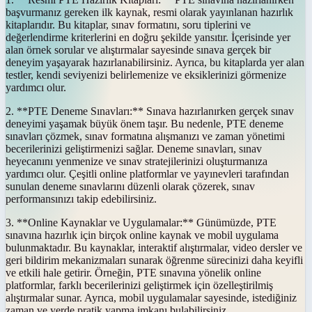
başvurmanız gereken ilk kaynak, resmi olarak yayınlanan hazırlık
kitaplarıdır. Bu kitaplar, sınav formatını, soru tiplerini ve
değerlendirme kriterlerini en doğru şekilde yansıtır. İçerisinde yer
alan örnek sorular ve alıştırmalar sayesinde sınava gerçek bir
deneyim yaşayarak hazırlanabilirsiniz. Ayrıca, bu kitaplarda yer alan
testler, kendi seviyenizi belirlemenize ve eksiklerinizi görmenize
yardımcı olur.
2. **PTE Deneme Sınavları:** Sınava hazırlanırken gerçek sınav
deneyimi yaşamak büyük önem taşır. Bu nedenle, PTE deneme
sınavları çözmek, sınav formatına alışmanızı ve zaman yönetimi
becerilerinizi geliştirmenizi sağlar. Deneme sınavları, sınav
heyecanını yenmenize ve sınav stratejilerinizi oluşturmanıza
yardımcı olur. Çeşitli online platformlar ve yayınevleri tarafından
sunulan deneme sınavlarını düzenli olarak çözerek, sınav
performansınızı takip edebilirsiniz.
3. **Online Kaynaklar ve Uygulamalar:** Günümüzde, PTE
sınavına hazırlık için birçok online kaynak ve mobil uygulama
bulunmaktadır. Bu kaynaklar, interaktif alıştırmalar, video dersler ve
geri bildirim mekanizmaları sunarak öğrenme sürecinizi daha keyifli
ve etkili hale getirir. Örneğin, PTE sınavına yönelik online
platformlar, farklı becerilerinizi geliştirmek için özelleştirilmiş
alıştırmalar sunar. Ayrıca, mobil uygulamalar sayesinde, istediğiniz
zaman ve yerde pratik yapma imkanı bulabilirsiniz.