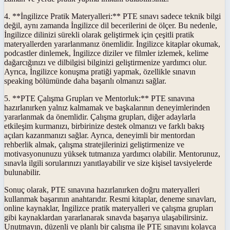
4. **İngilizce Pratik Materyalleri:** PTE sınavı sadece teknik bilgi
değil, aynı zamanda İngilizce dil becerilerini de ölçer. Bu nedenle,
İngilizce dilinizi sürekli olarak geliştirmek için çeşitli pratik
materyallerden yararlanmanız önemlidir. İngilizce kitaplar okumak,
podcastler dinlemek, İngilizce diziler ve filmler izlemek, kelime
dağarcığınızı ve dilbilgisi bilginizi geliştirmenize yardımcı olur.
Ayrıca, İngilizce konuşma pratiği yapmak, özellikle sınavın
speaking bölümünde daha başarılı olmanızı sağlar.
5. **PTE Çalışma Grupları ve Mentorluk:** PTE sınavına
hazırlanırken yalnız kalmamak ve başkalarının deneyimlerinden
yararlanmak da önemlidir. Çalışma grupları, diğer adaylarla
etkileşim kurmanızı, birbirinize destek olmanızı ve farklı bakış
açıları kazanmanızı sağlar. Ayrıca, deneyimli bir mentordan
rehberlik almak, çalışma stratejilerinizi geliştirmenize ve
motivasyonunuzu yüksek tutmanıza yardımcı olabilir. Mentorunuz,
sınavla ilgili sorularınızı yanıtlayabilir ve size kişisel tavsiyelerde
bulunabilir.
Sonuç olarak, PTE sınavına hazırlanırken doğru materyalleri
kullanmak başarının anahtarıdır. Resmi kitaplar, deneme sınavları,
online kaynaklar, İngilizce pratik materyalleri ve çalışma grupları
gibi kaynaklardan yararlanarak sınavda başarıya ulaşabilirsiniz.
Unutmayın, düzenli ve planlı bir çalışma ile PTE sınavını kolayca