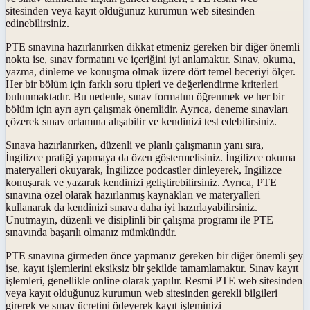
sitesinden veya kayıt olduğunuz kurumun web sitesinden
edinebilirsiniz.
PTE sınavına hazırlanırken dikkat etmeniz gereken bir diğer önemli
nokta ise, sınav formatını ve içeriğini iyi anlamaktır. Sınav, okuma,
yazma, dinleme ve konuşma olmak üzere dört temel beceriyi ölçer.
Her bir bölüm için farklı soru tipleri ve değerlendirme kriterleri
bulunmaktadır. Bu nedenle, sınav formatını öğrenmek ve her bir
bölüm için ayrı ayrı çalışmak önemlidir. Ayrıca, deneme sınavları
çözerek sınav ortamına alışabilir ve kendinizi test edebilirsiniz.
Sınava hazırlanırken, düzenli ve planlı çalışmanın yanı sıra,
İngilizce pratiği yapmaya da özen göstermelisiniz. İngilizce okuma
materyalleri okuyarak, İngilizce podcastler dinleyerek, İngilizce
konuşarak ve yazarak kendinizi geliştirebilirsiniz. Ayrıca, PTE
sınavına özel olarak hazırlanmış kaynakları ve materyalleri
kullanarak da kendinizi sınava daha iyi hazırlayabilirsiniz.
Unutmayın, düzenli ve disiplinli bir çalışma programı ile PTE
sınavında başarılı olmanız mümkündür.
PTE sınavına girmeden önce yapmanız gereken bir diğer önemli şey
ise, kayıt işlemlerini eksiksiz bir şekilde tamamlamaktır. Sınav kayıt
işlemleri, genellikle online olarak yapılır. Resmi PTE web sitesinden
veya kayıt olduğunuz kurumun web sitesinden gerekli bilgileri
girerek ve sınav ücretini ödeyerek kayıt işleminizi