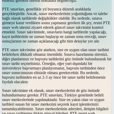
etmeniz gereken önemli noktalara değineceğiz.
PTE sınavları, genellikle yıl boyunca düzenli aralıklarla
gerçekleştirilir. Ancak, sınav merkezlerinin yoğunluğuna ve talebe
bağlı olarak tarihlerde değişiklikler olabilir. Bu nedenle, sınava
girmeye karar verdikten sonra yapmanız gereken ilk şey, resmi PTE
sınav web sitesini ziyaret ederek güncel sınav takvimini kontrol
etmektir. Sınav takviminde, sınavların hangi tarihlerde yapılacağı,
kayıt tarihlerinin ne zaman başlayıp ne zaman sona ereceği, sınav
sonuçlarının ne zaman açıklanacağı gibi tüm detaylar yer alır.
PTE sınav takvimine göz atarken, size en uygun olan sınav tarihini
belirlerken dikkatli olmanız önemlidir. Sınava hazırlanma sürenizi,
diğer planlarınızı ve başvuru tarihlerini göz önünde bulundurarak bir
sınav tarihi seçmelisiniz. Örneğin, eğer yurt dışındaki bir
üniversiteye başvurmayı planlıyorsanız, başvuru tarihinden önce
sınav sonucunuzun elinizde olması gerekecektir. Bu nedenle,
başvuru tarihinden en az 2-3 ay önce bir sınav tarihi belirlemeniz
faydalı olacaktır.
Sınav takvimine ek olarak, sınav merkezlerini de göz önünde
bulundurmanız gerekir. PTE sınavları, Türkiye genelinde belirli
sınav merkezlerinde yapılmaktadır. Size en yakın olan ve uygun
tarihleri sunan bir sınav merkezini seçerek kayıt işlemlerinizi
tamamlayabilirsiniz. Sınav merkezlerinin adresleri, iletişim bilgileri
ve sınav tarihlerine ilişkin güncel bilgileri, PTE resmi web