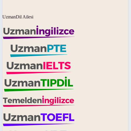
UzmanDil Ailesi