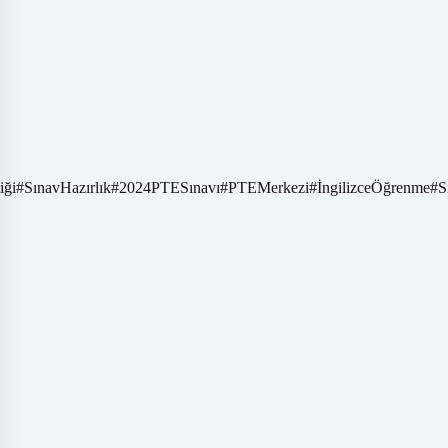
iği
#
SınavHazırlık
#
2024PTESınavı
#
PTEMerkezi
#
İngilizceÖğrenme
#
S