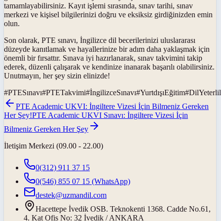
tamamlayabilirsiniz. Kayıt işlemi sırasında, sınav tarihi, sınav
merkezi ve kişisel bilgilerinizi doğru ve eksiksiz girdiğinizden emin
olun.
Son olarak, PTE sınavı, İngilizce dil becerilerinizi uluslararası
düzeyde kanıtlamak ve hayallerinize bir adım daha yaklaşmak için
önemli bir fırsattır. Sınava iyi hazırlanarak, sınav takvimini takip
ederek, düzenli çalışarak ve kendinize inanarak başarılı olabilirsiniz.
Unutmayın, her şey sizin elinizde!
#
PTESınavı
#
PTETakvimi
#
İngilizceSınavı
#
YurtdışıEğitim
#
DilYeterlil
PTE Academic UKVI: İngiltere Vizesi İçin Bilmeniz Gereken
Her Şey!
PTE Academic UKVI Sınavı: İngiltere Vizesi İçin
Bilmeniz Gereken Her Şey
İletişim Merkezi (09.00 - 22.00)
0(312) 911 37 15
0(546) 855 07 15
(WhatsApp)
destek@uzmandil.com
Hacettepe İvedik OSB. Teknokenti 1368. Cadde No.61,
4. Kat Ofis No: 32 İvedik / ANKARA