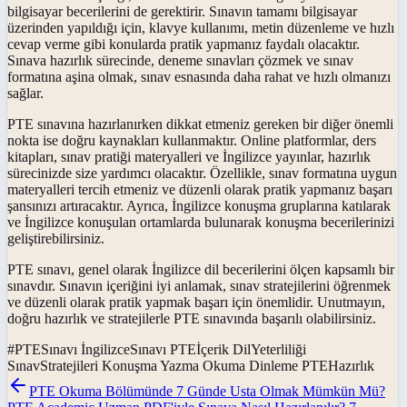
bilgisayar becerilerini de gerektirir. Sınavın tamamı bilgisayar
üzerinden yapıldığı için, klavye kullanımı, metin düzenleme ve hızlı
cevap verme gibi konularda pratik yapmanız faydalı olacaktır.
Sınava hazırlık sürecinde, deneme sınavları çözmek ve sınav
formatına aşina olmak, sınav esnasında daha rahat ve hızlı olmanızı
sağlar.
PTE sınavına hazırlanırken dikkat etmeniz gereken bir diğer önemli
nokta ise doğru kaynakları kullanmaktır. Online platformlar, ders
kitapları, sınav pratiği materyalleri ve İngilizce yayınlar, hazırlık
sürecinizde size yardımcı olacaktır. Özellikle, sınav formatına uygun
materyalleri tercih etmeniz ve düzenli olarak pratik yapmanız başarı
şansınızı artıracaktır. Ayrıca, İngilizce konuşma gruplarına katılarak
ve İngilizce konuşulan ortamlarda bulunarak konuşma becerilerinizi
geliştirebilirsiniz.
PTE sınavı, genel olarak İngilizce dil becerilerini ölçen kapsamlı bir
sınavdır. Sınavın içeriğini iyi anlamak, sınav stratejilerini öğrenmek
ve düzenli olarak pratik yapmak başarı için önemlidir. Unutmayın,
doğru hazırlık ve stratejilerle PTE sınavında başarılı olabilirsiniz.
#
PTESınavı İngilizceSınavı PTEİçerik DilYeterliliği
SınavStratejileri Konuşma Yazma Okuma Dinleme PTEHazırlık
PTE Okuma Bölümünde 7 Günde Usta Olmak Mümkün Mü?