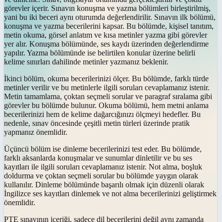
görevler içerir. Sınavın konuşma ve yazma bölümleri birleştirilmiş,
yani bu iki beceri aynı oturumda değerlendirilir. Sınavın ilk bölümü,
konuşma ve yazma becerilerini kapsar. Bu bölümde, kişisel tanıtım,
metin okuma, görsel anlatım ve kısa metinler yazma gibi görevler
yer alır. Konuşma bölümünde, ses kaydı üzerinden değerlendirme
yapılır. Yazma bölümünde ise belirtilen konular üzerine belirli
kelime sınırları dahilinde metinler yazmanız beklenir.
İkinci bölüm, okuma becerilerinizi ölçer. Bu bölümde, farklı türde
metinler verilir ve bu metinlerle ilgili soruları cevaplamanız istenir.
Metin tamamlama, çoktan seçmeli sorular ve paragraf sıralama gibi
görevler bu bölümde bulunur. Okuma bölümü, hem metni anlama
becerilerinizi hem de kelime dağarcığınızı ölçmeyi hedefler. Bu
nedenle, sınav öncesinde çeşitli metin türleri üzerinde pratik
yapmanız önemlidir.
Üçüncü bölüm ise dinleme becerilerinizi test eder. Bu bölümde,
farklı aksanlarda konuşmalar ve sunumlar dinletilir ve bu ses
kayıtları ile ilgili soruları cevaplamanız istenir. Not alma, boşluk
doldurma ve çoktan seçmeli sorular bu bölümde yaygın olarak
kullanılır. Dinleme bölümünde başarılı olmak için düzenli olarak
İngilizce ses kayıtları dinlemek ve not alma becerilerinizi geliştirmek
önemlidir.
PTE sınavının içeriği, sadece dil becerilerini değil aynı zamanda