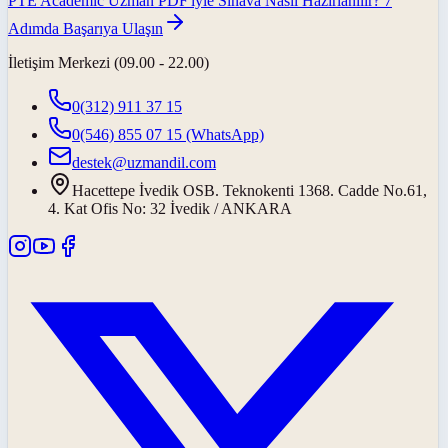
PTE Academic Uzman PDF'iyle Sınava Nasıl Hazırlanılır? 7
Adımda Başarıya Ulaşın
İletişim Merkezi (09.00 - 22.00)
0(312) 911 37 15
0(546) 855 07 15
(WhatsApp)
destek@uzmandil.com
Hacettepe İvedik OSB. Teknokenti 1368. Cadde No.61,
4. Kat Ofis No: 32 İvedik / ANKARA