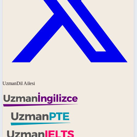
UzmanDil Ailesi