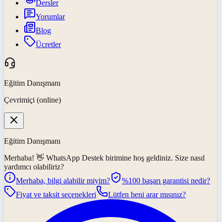
Dersler
Yorumlar
Blog
Ücretler
Eğitim Danışmanı
Çevrimiçi (online)
Eğitim Danışmanı
Merhaba! 👋
WhatsApp Destek
birimine hoş geldiniz. Size nasıl
yardımcı olabiliriz?
Merhaba, bilgi alabilir miyim?
%100 başarı garantisi nedir?
Fiyat ve taksit seçenekleri
Lütfen beni arar mısınız?