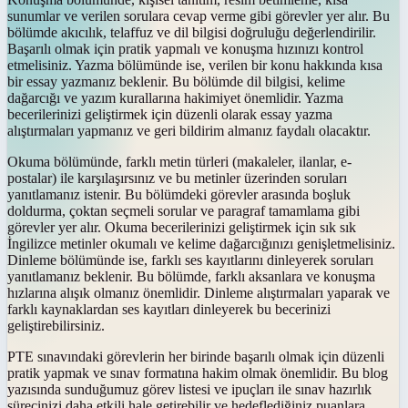
sunumlar ve verilen sorulara cevap verme gibi görevler yer alır. Bu
bölümde akıcılık, telaffuz ve dil bilgisi doğruluğu değerlendirilir.
Başarılı olmak için pratik yapmalı ve konuşma hızınızı kontrol
etmelisiniz. Yazma bölümünde ise, verilen bir konu hakkında kısa
bir essay yazmanız beklenir. Bu bölümde dil bilgisi, kelime
dağarcığı ve yazım kurallarına hakimiyet önemlidir. Yazma
becerilerinizi geliştirmek için düzenli olarak essay yazma
alıştırmaları yapmanız ve geri bildirim almanız faydalı olacaktır.
Okuma bölümünde, farklı metin türleri (makaleler, ilanlar, e-
postalar) ile karşılaşırsınız ve bu metinler üzerinden soruları
yanıtlamanız istenir. Bu bölümdeki görevler arasında boşluk
doldurma, çoktan seçmeli sorular ve paragraf tamamlama gibi
görevler yer alır. Okuma becerilerinizi geliştirmek için sık sık
İngilizce metinler okumalı ve kelime dağarcığınızı genişletmelisiniz.
Dinleme bölümünde ise, farklı ses kayıtlarını dinleyerek soruları
yanıtlamanız beklenir. Bu bölümde, farklı aksanlara ve konuşma
hızlarına alışık olmanız önemlidir. Dinleme alıştırmaları yaparak ve
farklı kaynaklardan ses kayıtları dinleyerek bu becerinizi
geliştirebilirsiniz.
PTE sınavındaki görevlerin her birinde başarılı olmak için düzenli
pratik yapmak ve sınav formatına hakim olmak önemlidir. Bu blog
yazısında sunduğumuz görev listesi ve ipuçları ile sınav hazırlık
sürecinizi daha etkili hale getirebilir ve hedeflediğiniz puanlara