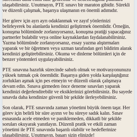
ulaşabilirsiniz. Unutmayın, PTE sınavı bir maraton gibidir. Sürekli
ve düzenli çalışmak, başarıya ulaşmanın en önemli adımıdır.
Her görev için ayrı ayrı odaklanmak ve zayıf yönlerinizi
belirleyerek bu alanlarda kendinizi geliştirmek önemlidir. Örneğin,
konuşma bölümünde zorlanıyorsanız, konuşma pratiği yapacağınız
partnerler bulabilir veya online kaynaklardan faydalanabilirsiniz.
Yazma bölümünde zorlanıyorsanız, essay yazma alıştırmaları
yaparak ve bir öğretmen veya uzman tarafından geri bildirim alarak
kendinizi geliştirebilirsiniz. Okuma ve dinleme bölümleri için de
benzer yöntemleri uygulayabilirsiniz.
PTE sınavına hazırlık sürecinde sabırlı olmak ve motivasyonunuzu
yüksek tutmak çok önemlidir. Başarıya giden yolda karşılaştığınız
zorlukları aşmak için pes etmeyin ve düzenli olarak çalışmaya
devam edin. Sınava girmeden önce deneme sınavları yaparak
kendinizi değerlendirebilir ve eksiklerinizi görebilirsiniz. Bu sayede
sınavda daha kendinize güvenli bir şekilde ilerleyebilirsiniz.
Son olarak, PTE sınavında zaman yönetimi büyük önem taşır. Her
görev için belirli bir süre ayırın ve bu süreye sadık kalın. Sınav
esnasında acele etmeden ve paniklemeden, dikkatli bir şekilde
soruları okuyarak yanıtlayın. Düzenli pratik ve etkili zaman
yönetimi ile PTE sınavında başarılı olabilir ve hedeflerinize
ulaşabilirsiniz. Unutmayın, başarı sizin elinizde!