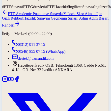
#
PTESınavı
#
PTEGörevleri
#
PTEHazırlık
#
İngilizceSınavı
#
İngilizceBe
PTE Academic Puanlama: Sınavda Yüksek Skor Alman İçin
Gizli Rehber!
Hazırlık Sınavını Geçmenin Sırları: Adım Adım Başarı
Rehberi
İletişim Merkezi (09.00 - 22.00)
0(312) 911 37 15
0(546) 855 07 15
(WhatsApp)
destek@uzmandil.com
Hacettepe İvedik OSB. Teknokenti 1368. Cadde No.61,
4. Kat Ofis No: 32 İvedik / ANKARA