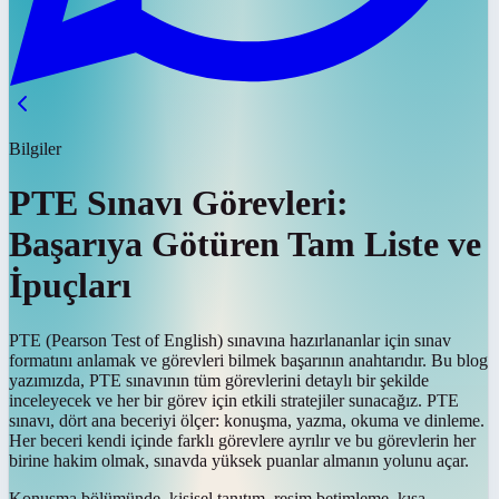
Bilgiler
PTE Sınavı Görevleri:
Başarıya Götüren Tam Liste ve
İpuçları
PTE (Pearson Test of English) sınavına hazırlananlar için sınav
formatını anlamak ve görevleri bilmek başarının anahtarıdır. Bu blog
yazımızda, PTE sınavının tüm görevlerini detaylı bir şekilde
inceleyecek ve her bir görev için etkili stratejiler sunacağız. PTE
sınavı, dört ana beceriyi ölçer: konuşma, yazma, okuma ve dinleme.
Her beceri kendi içinde farklı görevlere ayrılır ve bu görevlerin her
birine hakim olmak, sınavda yüksek puanlar almanın yolunu açar.
Konuşma bölümünde, kişisel tanıtım, resim betimleme, kısa