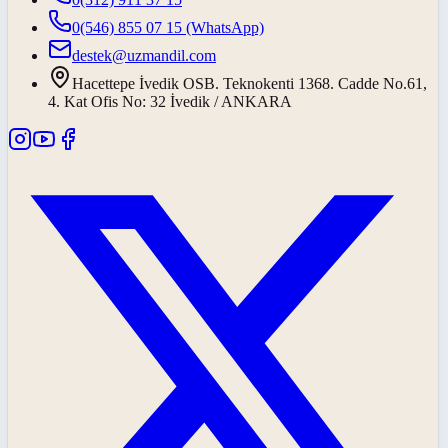
0(546) 855 07 15
(WhatsApp)
destek@uzmandil.com
Hacettepe İvedik OSB. Teknokenti 1368. Cadde No.61,
4. Kat Ofis No: 32 İvedik / ANKARA