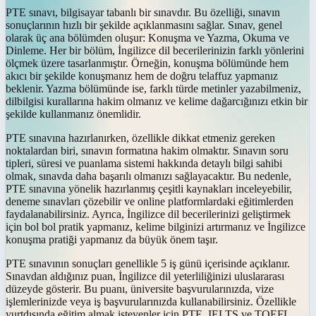
PTE sınavı, bilgisayar tabanlı bir sınavdır. Bu özelliği, sınavın
sonuçlarının hızlı bir şekilde açıklanmasını sağlar. Sınav, genel
olarak üç ana bölümden oluşur: Konuşma ve Yazma, Okuma ve
Dinleme. Her bir bölüm, İngilizce dil becerilerinizin farklı yönlerini
ölçmek üzere tasarlanmıştır. Örneğin, konuşma bölümünde hem
akıcı bir şekilde konuşmanız hem de doğru telaffuz yapmanız
beklenir. Yazma bölümünde ise, farklı türde metinler yazabilmeniz,
dilbilgisi kurallarına hakim olmanız ve kelime dağarcığınızı etkin bir
şekilde kullanmanız önemlidir.
PTE sınavına hazırlanırken, özellikle dikkat etmeniz gereken
noktalardan biri, sınavın formatına hakim olmaktır. Sınavın soru
tipleri, süresi ve puanlama sistemi hakkında detaylı bilgi sahibi
olmak, sınavda daha başarılı olmanızı sağlayacaktır. Bu nedenle,
PTE sınavına yönelik hazırlanmış çeşitli kaynakları inceleyebilir,
deneme sınavları çözebilir ve online platformlardaki eğitimlerden
faydalanabilirsiniz. Ayrıca, İngilizce dil becerilerinizi geliştirmek
için bol bol pratik yapmanız, kelime bilginizi artırmanız ve İngilizce
konuşma pratiği yapmanız da büyük önem taşır.
PTE sınavının sonuçları genellikle 5 iş günü içerisinde açıklanır.
Sınavdan aldığınız puan, İngilizce dil yeterliliğinizi uluslararası
düzeyde gösterir. Bu puanı, üniversite başvurularınızda, vize
işlemlerinizde veya iş başvurularınızda kullanabilirsiniz. Özellikle
yurtdışında eğitim almak isteyenler için PTE, IELTS ve TOEFL