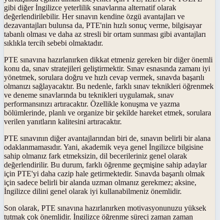
gibi diğer İngilizce yeterlilik sınavlarına alternatif olarak
değerlendirilebilir. Her sınavın kendine özgü avantajları ve
dezavantajları bulunsa da, PTE'nin hızlı sonuç verme, bilgisayar
tabanlı olması ve daha az stresli bir ortam sunması gibi avantajları
sıklıkla tercih sebebi olmaktadır.
PTE sınavına hazırlanırken dikkat etmeniz gereken bir diğer önemli
konu da, sınav stratejileri geliştirmektir. Sınav esnasında zamanı iyi
yönetmek, sorulara doğru ve hızlı cevap vermek, sınavda başarılı
olmanızı sağlayacaktır. Bu nedenle, farklı sınav teknikleri öğrenmek
ve deneme sınavlarında bu teknikleri uygulamak, sınav
performansınızı artıracaktır. Özellikle konuşma ve yazma
bölümlerinde, planlı ve organize bir şekilde hareket etmek, sorulara
verilen yanıtların kalitesini artıracaktır.
PTE sınavının diğer avantajlarından biri de, sınavın belirli bir alana
odaklanmamasıdır. Yani, akademik veya genel İngilizce bilgisine
sahip olmanız fark etmeksizin, dil becerileriniz genel olarak
değerlendirilir. Bu durum, farklı öğrenme geçmişine sahip adaylar
için PTE'yi daha cazip hale getirmektedir. Sınavda başarılı olmak
için sadece belirli bir alanda uzman olmanız gerekmez; aksine,
İngilizce dilini genel olarak iyi kullanabilmeniz önemlidir.
Son olarak, PTE sınavına hazırlanırken motivasyonunuzu yüksek
tutmak çok önemlidir. İngilizce öğrenme süreci zaman zaman