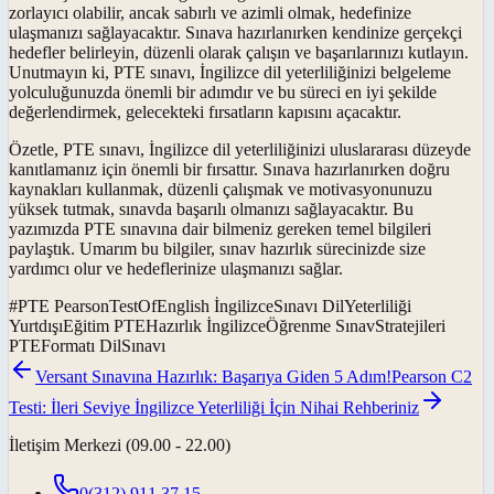
zorlayıcı olabilir, ancak sabırlı ve azimli olmak, hedefinize
ulaşmanızı sağlayacaktır. Sınava hazırlanırken kendinize gerçekçi
hedefler belirleyin, düzenli olarak çalışın ve başarılarınızı kutlayın.
Unutmayın ki, PTE sınavı, İngilizce dil yeterliliğinizi belgeleme
yolculuğunuzda önemli bir adımdır ve bu süreci en iyi şekilde
değerlendirmek, gelecekteki fırsatların kapısını açacaktır.
Özetle, PTE sınavı, İngilizce dil yeterliliğinizi uluslararası düzeyde
kanıtlamanız için önemli bir fırsattır. Sınava hazırlanırken doğru
kaynakları kullanmak, düzenli çalışmak ve motivasyonunuzu
yüksek tutmak, sınavda başarılı olmanızı sağlayacaktır. Bu
yazımızda PTE sınavına dair bilmeniz gereken temel bilgileri
paylaştık. Umarım bu bilgiler, sınav hazırlık sürecinizde size
yardımcı olur ve hedeflerinize ulaşmanızı sağlar.
#
PTE PearsonTestOfEnglish İngilizceSınavı DilYeterliliği
YurtdışıEğitim PTEHazırlık İngilizceÖğrenme SınavStratejileri
PTEFormatı DilSınavı
Versant Sınavına Hazırlık: Başarıya Giden 5 Adım!
Pearson C2
Testi: İleri Seviye İngilizce Yeterliliği İçin Nihai Rehberiniz
İletişim Merkezi (09.00 - 22.00)
0(312) 911 37 15