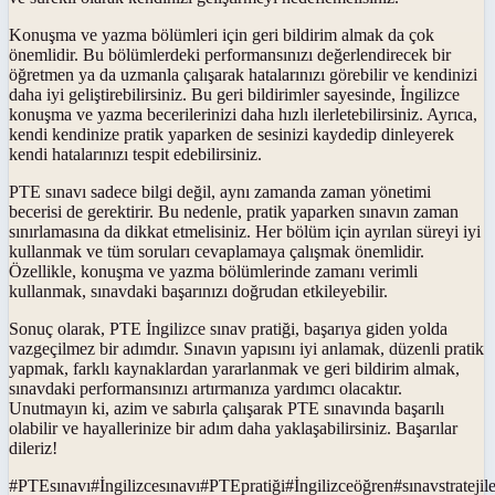
Konuşma ve yazma bölümleri için geri bildirim almak da çok
önemlidir. Bu bölümlerdeki performansınızı değerlendirecek bir
öğretmen ya da uzmanla çalışarak hatalarınızı görebilir ve kendinizi
daha iyi geliştirebilirsiniz. Bu geri bildirimler sayesinde, İngilizce
konuşma ve yazma becerilerinizi daha hızlı ilerletebilirsiniz. Ayrıca,
kendi kendinize pratik yaparken de sesinizi kaydedip dinleyerek
kendi hatalarınızı tespit edebilirsiniz.
PTE sınavı sadece bilgi değil, aynı zamanda zaman yönetimi
becerisi de gerektirir. Bu nedenle, pratik yaparken sınavın zaman
sınırlamasına da dikkat etmelisiniz. Her bölüm için ayrılan süreyi iyi
kullanmak ve tüm soruları cevaplamaya çalışmak önemlidir.
Özellikle, konuşma ve yazma bölümlerinde zamanı verimli
kullanmak, sınavdaki başarınızı doğrudan etkileyebilir.
Sonuç olarak, PTE İngilizce sınav pratiği, başarıya giden yolda
vazgeçilmez bir adımdır. Sınavın yapısını iyi anlamak, düzenli pratik
yapmak, farklı kaynaklardan yararlanmak ve geri bildirim almak,
sınavdaki performansınızı artırmanıza yardımcı olacaktır.
Unutmayın ki, azim ve sabırla çalışarak PTE sınavında başarılı
olabilir ve hayallerinize bir adım daha yaklaşabilirsiniz. Başarılar
dileriz!
#
PTEsınavı
#
İngilizcesınavı
#
PTEpratiği
#
İngilizceöğren
#
sınavstratejile