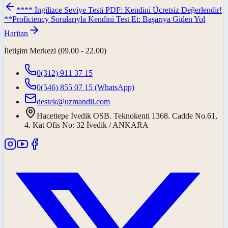
**** İngilizce Seviye Testi PDF: Kendini Ücretsiz Değerlendir!
**
Proficiency Sorularıyla Kendini Test Et: Başarıya Giden Yol
Haritan
İletişim Merkezi (09.00 - 22.00)
0(312) 911 37 15
0(546) 855 07 15
(WhatsApp)
destek@uzmandil.com
Hacettepe İvedik OSB. Teknokenti 1368. Cadde No.61,
4. Kat Ofis No: 32 İvedik / ANKARA