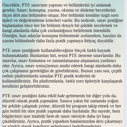
Öncelikle, PTE sınavının yapısını ve bölümlerini iyi anlamak
gerekir. Sınav; konuşma, yazma, okuma ve dinleme becerilerini
ölçen dört ana bölümden oluşur. Her bölümün kendine özgü soru
tipleri ve değerlendirme kriterleri vardır. Bu nedenle, sınav pratiğine
başlamadan önce her bir bölümü detaylı bir şekilde incelemek ve
hangi alanlarda daha çok zorlandığınızı belirlemek önemlidir.
Örneğin, bazı adaylar konuşma bölümünde zorlanırken, bazıları da
yazma bölümünde daha fazla pratik yapmaya ihtiyaç duyabilir.
PTE sınav pratiğinde kullanabileceğiniz birçok farklı kaynak
bulunmaktadır. Bunlardan biri, resmi PTE deneme sınavlarıdır. Bu
sınavlar, sınav formatına ve zamanlamasına alışmanıza yardımcı
olur. Ayrıca, sınav sonuçlarınızı analiz ederek hangi alanlarda daha
çok çalışmanız gerektiğini de görebilirsiniz. Bunun yanı sıra, çeşitli
online platformlarda sunulan PTE pratik testlerini de
kullanabilirsiniz. Bu platformlarda, farklı soru tipleriyle karşılaşarak
kendinizi geliştirebilirsiniz.
PTE sınav pratiğini daha etkili hale getirmenin bir diğer yolu da,
düzenli olarak pratik yapmaktır. Sınava yakın bir zamanda yoğun
bir şekilde çalışmak yerine, düzenli bir program takip etmek ve her
gün belirli bir süre pratik yapmak daha faydalıdır. Bu sayede, hem
bilgilerinizi taze tutabilir hem de sınav stresiyle daha iyi başa
çıkabilirsiniz. Ayrıca, pratik yaparken hatalarınızdan ders çıkarmayı
ve sürekli olarak kendinizi geliştirmeyi hedeflemelisiniz.