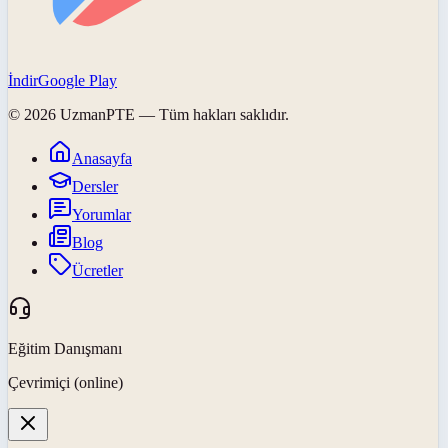
İndir
Google Play
©
2026
UzmanPTE
— Tüm hakları saklıdır.
Anasayfa
Dersler
Yorumlar
Blog
Ücretler
Eğitim Danışmanı
Çevrimiçi (online)