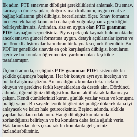
İlk adım, PTE sınavının dilbilgisi gerekliliklerini anlamak. Bu sınav,
karmaşık cümle yapıları, doğru zaman kullanımı, uygun edat ve
bağlaç kullanımı gibi dilbilgisi becerilerinizi ölçer. Sınav formatını
inceleyerek hangi konularda daha çok yoğunlaşmanız gerektiğini
belirleyebilirsiniz. Ardından, size en uygun olan
PTE grammar
PDF
kaynağını seçmelisiniz. Piyasa pek çok kaynak bulunmaktadır,
ancak sınavın güncel formatına uygun, detaylı açıklamalar içeren ve
bol örnekli alıştırmalar barındıran bir kaynak seçmek önemlidir. Bu
PDF'ler genellikle sınavda en çok karşılaşılan dilbilgisi konularını
içerir ve bu konuları öğrenmenize yardımcı olacak şekilde
tasarlanmıştır.
Üçüncü adımda, seçtiğiniz
PTE grammar PDF
'i sistematik bir
şekilde çalışmaya başlayın. Her bir konuyu ayrı ayrı inceleyin ve
bol bol alıştırma çözün. Anlamadığınız konuları tekrar tekrar
okuyun ve gerekirse farklı kaynaklardan da destek alın. Dördüncü
adımda, öğrendiğiniz dilbilgisi kurallarını aktif olarak kullanmaya
çalışın. Kendi cümlelerinizi kurun, günlük yazılar yazın ve konuşma
pratiği yapın. Bu sayede teorik bilgilerinizi pratiğe dökerek daha iyi
anlayacak ve kalıcı hale getireceksiniz. Beşinci adımda, sıklıkla
yapılan hatalara odaklanın. Hangi dilbilgisi konularında
zorlandığınızı belirleyin ve bu konulara daha fazla ağırlık verin.
Hatalarınızdan ders çıkararak bu konularda gelişiminizi
hızlandırabilirsiniz.