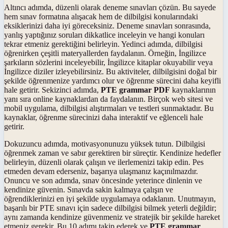
Altıncı adımda, düzenli olarak deneme sınavları çözün. Bu sayede
hem sınav formatına alışacak hem de dilbilgisi konularındaki
eksiklerinizi daha iyi göreceksiniz. Deneme sınavları sonrasında,
yanlış yaptığınız soruları dikkatlice inceleyin ve hangi konuları
tekrar etmeniz gerektiğini belirleyin. Yedinci adımda, dilbilgisi
öğrenirken çeşitli materyallerden faydalanın. Örneğin, İngilizce
şarkıların sözlerini inceleyebilir, İngilizce kitaplar okuyabilir veya
İngilizce diziler izleyebilirsiniz. Bu aktiviteler, dilbilgisini doğal bir
şekilde öğrenmenize yardımcı olur ve öğrenme sürecini daha keyifli
hale getirir. Sekizinci adımda,
PTE grammar PDF
kaynaklarının
yanı sıra online kaynaklardan da faydalanın. Birçok web sitesi ve
mobil uygulama, dilbilgisi alıştırmaları ve testleri sunmaktadır. Bu
kaynaklar, öğrenme sürecinizi daha interaktif ve eğlenceli hale
getirir.
Dokuzuncu adımda, motivasyonunuzu yüksek tutun. Dilbilgisi
öğrenmek zaman ve sabır gerektiren bir süreçtir. Kendinize hedefler
belirleyin, düzenli olarak çalışın ve ilerlemenizi takip edin. Pes
etmeden devam ederseniz, başarıya ulaşmanız kaçınılmazdır.
Onuncu ve son adımda, sınav öncesinde yeterince dinlenin ve
kendinize güvenin. Sınavda sakin kalmaya çalışın ve
öğrendiklerinizi en iyi şekilde uygulamaya odaklanın. Unutmayın,
başarılı bir PTE sınavı için sadece dilbilgisi bilmek yeterli değildir;
aynı zamanda kendinize güvenmeniz ve stratejik bir şekilde hareket
etmeniz gerekir. Bu 10 adımı takip ederek ve
PTE grammar