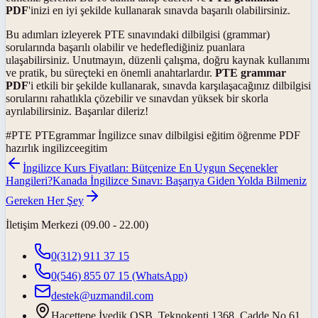
PDF
'inizi en iyi şekilde kullanarak sınavda başarılı olabilirsiniz.
Bu adımları izleyerek PTE sınavındaki dilbilgisi (grammar)
sorularında başarılı olabilir ve hedeflediğiniz puanlara
ulaşabilirsiniz. Unutmayın, düzenli çalışma, doğru kaynak kullanımı
ve pratik, bu süreçteki en önemli anahtarlardır.
PTE grammar
PDF
'i etkili bir şekilde kullanarak, sınavda karşılaşacağınız dilbilgisi
sorularını rahatlıkla çözebilir ve sınavdan yüksek bir skorla
ayrılabilirsiniz. Başarılar dileriz!
#
PTE PTEgrammar İngilizce sınav dilbilgisi eğitim öğrenme PDF
hazırlık ingilizceegitim
İngilizce Kurs Fiyatları: Bütçenize En Uygun Seçenekler
Hangileri?
Kanada İngilizce Sınavı: Başarıya Giden Yolda Bilmeniz
Gereken Her Şey
İletişim Merkezi (09.00 - 22.00)
0(312) 911 37 15
0(546) 855 07 15
(WhatsApp)
destek@uzmandil.com
Hacettepe İvedik OSB. Teknokenti 1368. Cadde No.61,