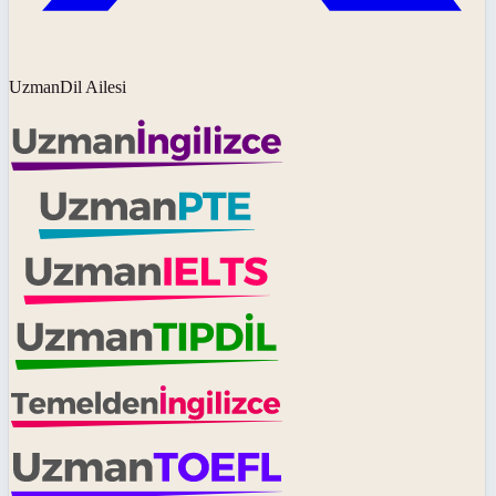
UzmanDil Ailesi