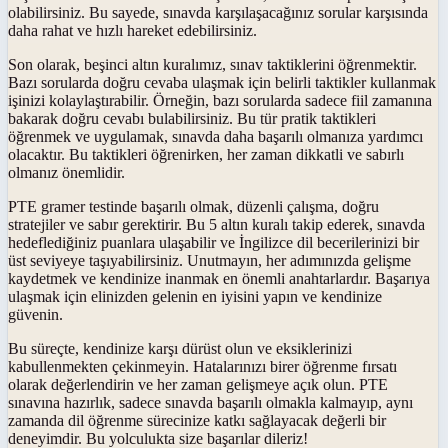
olabilirsiniz. Bu sayede, sınavda karşılaşacağınız sorular karşısında
daha rahat ve hızlı hareket edebilirsiniz.
Son olarak, beşinci altın kuralımız, sınav taktiklerini öğrenmektir.
Bazı sorularda doğru cevaba ulaşmak için belirli taktikler kullanmak
işinizi kolaylaştırabilir. Örneğin, bazı sorularda sadece fiil zamanına
bakarak doğru cevabı bulabilirsiniz. Bu tür pratik taktikleri
öğrenmek ve uygulamak, sınavda daha başarılı olmanıza yardımcı
olacaktır. Bu taktikleri öğrenirken, her zaman dikkatli ve sabırlı
olmanız önemlidir.
PTE gramer testinde başarılı olmak, düzenli çalışma, doğru
stratejiler ve sabır gerektirir. Bu 5 altın kuralı takip ederek, sınavda
hedeflediğiniz puanlara ulaşabilir ve İngilizce dil becerilerinizi bir
üst seviyeye taşıyabilirsiniz. Unutmayın, her adımınızda gelişme
kaydetmek ve kendinize inanmak en önemli anahtarlardır. Başarıya
ulaşmak için elinizden gelenin en iyisini yapın ve kendinize
güvenin.
Bu süreçte, kendinize karşı dürüst olun ve eksiklerinizi
kabullenmekten çekinmeyin. Hatalarınızı birer öğrenme fırsatı
olarak değerlendirin ve her zaman gelişmeye açık olun. PTE
sınavına hazırlık, sadece sınavda başarılı olmakla kalmayıp, aynı
zamanda dil öğrenme sürecinize katkı sağlayacak değerli bir
deneyimdir. Bu yolculukta size başarılar dileriz!