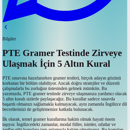
Bilgiler
PTE Gramer Testinde Zirveye
Ulaşmak İçin 5 Altın Kural
PTE sınavına hazırlanırken gramer testleri, birçok adayın gözünü
korkutan bir bölüm olabiliyor. Ancak doğru stratejiler ve düzenli
çalışmalarla bu zorluğun üstesinden gelmek mümkün. Bu
yazımızda, PTE gramer testinde zirveye ulaşmanıza yardımcı olacak
5 altın kuralı sizlerle paylaşacağız. Bu kurallar sadece sınavda
başarılı olmanızı sağlamakla kalmayacak, aynı zamanda İngilizce dil
becerilerinizi de geliştirmenize katkıda bulunacak.
İlk olarak, temel gramer kurallarına hakim olmak hayati önem
taşıyor. İngilizcedeki zamanlar, modal fiiller, isimler, sıfatlar ve
zarflar gibi konulara tam anlamıyla hakim olmalısınız. Bu konuları