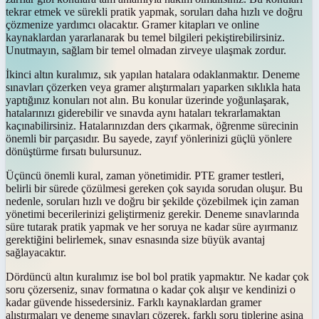
tekrar etmek ve sürekli pratik yapmak, soruları daha hızlı ve doğru
çözmenize yardımcı olacaktır. Gramer kitapları ve online
kaynaklardan yararlanarak bu temel bilgileri pekiştirebilirsiniz.
Unutmayın, sağlam bir temel olmadan zirveye ulaşmak zordur.
İkinci altın kuralımız, sık yapılan hatalara odaklanmaktır. Deneme
sınavları çözerken veya gramer alıştırmaları yaparken sıklıkla hata
yaptığınız konuları not alın. Bu konular üzerinde yoğunlaşarak,
hatalarınızı giderebilir ve sınavda aynı hataları tekrarlamaktan
kaçınabilirsiniz. Hatalarınızdan ders çıkarmak, öğrenme sürecinin
önemli bir parçasıdır. Bu sayede, zayıf yönlerinizi güçlü yönlere
dönüştürme fırsatı bulursunuz.
Üçüncü önemli kural, zaman yönetimidir. PTE gramer testleri,
belirli bir sürede çözülmesi gereken çok sayıda sorudan oluşur. Bu
nedenle, soruları hızlı ve doğru bir şekilde çözebilmek için zaman
yönetimi becerilerinizi geliştirmeniz gerekir. Deneme sınavlarında
süre tutarak pratik yapmak ve her soruya ne kadar süre ayırmanız
gerektiğini belirlemek, sınav esnasında size büyük avantaj
sağlayacaktır.
Dördüncü altın kuralımız ise bol bol pratik yapmaktır. Ne kadar çok
soru çözerseniz, sınav formatına o kadar çok alışır ve kendinizi o
kadar güvende hissedersiniz. Farklı kaynaklardan gramer
alıştırmaları ve deneme sınavları çözerek, farklı soru tiplerine aşina