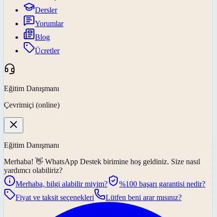
Dersler
Yorumlar
Blog
Ücretler
Eğitim Danışmanı
Çevrimiçi (online)
Eğitim Danışmanı
Merhaba! 👋
WhatsApp Destek
birimine hoş geldiniz. Size nasıl
yardımcı olabiliriz?
Merhaba, bilgi alabilir miyim?
%100 başarı garantisi nedir?
Fiyat ve taksit seçenekleri
Lütfen beni arar mısınız?