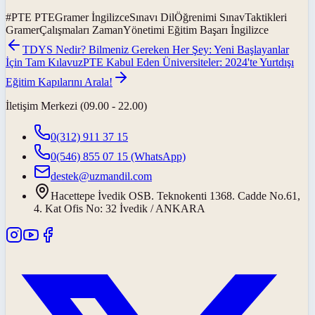
#
PTE PTEGramer İngilizceSınavı DilÖğrenimi SınavTaktikleri
GramerÇalışmaları ZamanYönetimi Eğitim Başarı İngilizce
TDYS Nedir? Bilmeniz Gereken Her Şey: Yeni Başlayanlar
İçin Tam Kılavuz
PTE Kabul Eden Üniversiteler: 2024'te Yurtdışı
Eğitim Kapılarını Arala!
İletişim Merkezi (09.00 - 22.00)
0(312) 911 37 15
0(546) 855 07 15
(WhatsApp)
destek@uzmandil.com
Hacettepe İvedik OSB. Teknokenti 1368. Cadde No.61,
4. Kat Ofis No: 32 İvedik / ANKARA