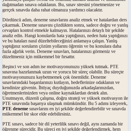
dağıtmadan sınava odaklanın. Bu, sınav stresini yönetmenize ve
gerçek sınavda daha rahat olmanıza yardımcı olacaktır.
Dördüncü adım, deneme sınavlarını analiz etmek ve hatalardan ders
çıkarmak. Deneme sınavını çözdükten sonra, sadece doğru ve yanlış
cevapları kontrol etmekle kalmayın. Hatalarınızı detaylı bir şekilde
analiz edin. Hangi konularda hata yaptığınızı, neden hata yaptığınızı
ve bu hataları nasıl düzeltebileceğinizi anlamaya çalışın. Yanlış
yaptığınız soruların çözüm yollarını öğrenin ve bu konulara daha
fazla ağırlık verin. Deneme sınavları, hatalarınızı görmeniz ve
düzeltmeniz için mükemmel bir fırsattır.
Beşinci ve son adım ise motivasyonunuzu yüksek tutmak. PTE
sınavına hazırlanmak uzun ve yorucu bir süreç olabilir. Bu süreçte
motivasyonunuzu kaybetmemek çok önemlidir. Deneme
sınavlarındaki başarılarınızı kutlayın, hedeflerinize odaklanın ve
kendinize güvenin. İhtiyaç duyduğunuzda arkadaşlarınızdan,
öğretmenlerinizden veya online kaynaklardan destek alın.
Unutmayın, düzenli çalışma, doğru strateji ve yüksek motivasyon ile
PTE sınavında başarıya ulaşmak mümkündür. Bu 5 adımı izleyerek,
PTE deneme
sınavlarını en iyi şekilde değerlendirebilir ve sınavda
mükemmel bir skor elde edebilirsiniz.
PTE sınavı, sadece bir dil yeterlilik sınavı değil, aynı zamanda bir
öğrenme sürecidir. Bu süreci en iyi şekilde değerlendirmek, hem