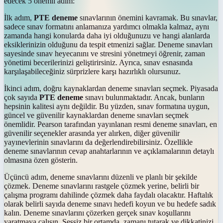
edecek 5 önemli adım:
İlk adım,
PTE deneme
sınavlarının önemini kavramak. Bu sınavlar,
sadece sınav formatını anlamanıza yardımcı olmakla kalmaz, aynı
zamanda hangi konularda daha iyi olduğunuzu ve hangi alanlarda
eksiklerinizin olduğunu da tespit etmenizi sağlar. Deneme sınavları
sayesinde sınav heyecanını ve stresini yönetmeyi öğrenir, zaman
yönetimi becerilerinizi geliştirirsiniz. Ayrıca, sınav esnasında
karşılaşabileceğiniz sürprizlere karşı hazırlıklı olursunuz.
İkinci adım, doğru kaynaklardan deneme sınavları seçmek. Piyasada
çok sayıda
PTE deneme
sınavı bulunmaktadır. Ancak, bunların
hepsinin kalitesi aynı değildir. Bu yüzden, sınav formatına uygun,
güncel ve güvenilir kaynaklardan deneme sınavları seçmek
önemlidir. Pearson tarafından yayınlanan resmi deneme sınavları, en
güvenilir seçenekler arasında yer alırken, diğer güvenilir
yayınevlerinin sınavlarını da değerlendirebilirsiniz. Özellikle
deneme sınavlarının cevap anahtarlarının ve açıklamalarının detaylı
olmasına özen gösterin.
Üçüncü adım, deneme sınavlarını düzenli ve planlı bir şekilde
çözmek. Deneme sınavlarını rastgele çözmek yerine, belirli bir
çalışma programı dahilinde çözmek daha faydalı olacaktır. Haftalık
olarak belirli sayıda deneme sınavı hedefi koyun ve bu hedefe sadık
kalın. Deneme sınavlarını çözerken gerçek sınav koşullarını
yaratmaya çalışın. Sessiz bir ortamda, zamanı tutarak ve dikkatinizi