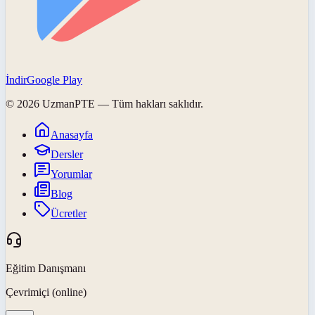
İndir
Google Play
©
2026
UzmanPTE
— Tüm hakları saklıdır.
Anasayfa
Dersler
Yorumlar
Blog
Ücretler
Eğitim Danışmanı
Çevrimiçi (online)