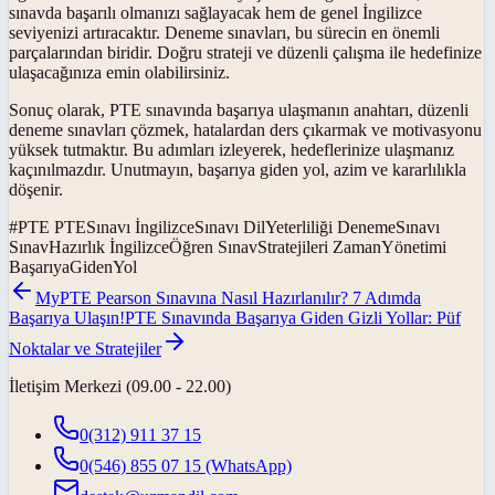
sınavda başarılı olmanızı sağlayacak hem de genel İngilizce
seviyenizi artıracaktır. Deneme sınavları, bu sürecin en önemli
parçalarından biridir. Doğru strateji ve düzenli çalışma ile hedefinize
ulaşacağınıza emin olabilirsiniz.
Sonuç olarak, PTE sınavında başarıya ulaşmanın anahtarı, düzenli
deneme sınavları çözmek, hatalardan ders çıkarmak ve motivasyonu
yüksek tutmaktır. Bu adımları izleyerek, hedeflerinize ulaşmanız
kaçınılmazdır. Unutmayın, başarıya giden yol, azim ve kararlılıkla
döşenir.
#
PTE PTESınavı İngilizceSınavı DilYeterliliği DenemeSınavı
SınavHazırlık İngilizceÖğren SınavStratejileri ZamanYönetimi
BaşarıyaGidenYol
MyPTE Pearson Sınavına Nasıl Hazırlanılır? 7 Adımda
Başarıya Ulaşın!
PTE Sınavında Başarıya Giden Gizli Yollar: Püf
Noktalar ve Stratejiler
İletişim Merkezi (09.00 - 22.00)
0(312) 911 37 15
0(546) 855 07 15
(WhatsApp)