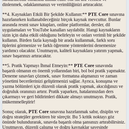
dinlenmek, odaklanmanızı ve verimliliğinizi artıracaktır.
**4. Kaynakları Etkili Bir Şekilde Kullanın:**
PTE Core
sınavına
hazırlanırken kullanabileceğiniz birçok kaynak mevcuttur. Bunlar
arasında resmi sınav kitapları, online platformlar, dersler, dil
uygulamaları ve YouTube kanalları sayılabilir. Hangi kaynakların
sizin için daha etkili olduğunu belirleyin ve onları verimli bir şekilde
kullanın. Birden fazla kaynağı bir arada kullanmak, farklı soru
tiplerini görmenize ve farklı öğrenme yöntemlerini denemenize
yardımcı olacaktır. Unutmayın, kaliteli kaynaklara yatırım yapmak,
sınav başarınızı artıracaktır.
**5. Pratik Yapmayı İhmal Etmeyin:**
PTE Core
sınavında
başarılı olmanın en önemli yollarından biri, bol bol pratik yapmaktır.
Deneme sınavları çözmek, sınav formatına alışmanızı ve zaman
yönetimi becerilerinizi geliştirmenizi sağlar. Ayrıca, konuşma ve
yazma bölümleri için düzenli olarak pratik yapmak, akıcılığınızı ve
doğruluk oranınızı artırır. Pratik yaparken, hatalarınızdan ders
çıkarmayı ve geri bildirimleri dikkate almayı unutmayın. Pratik,
mükemmelleştirir!
Sonuç olarak,
PTE Core
sınavına hazırlanmak sabır, disiplin ve
doğru stratejiler gerektiren bir süreçtir. Bu 5 kritik noktayı göz
önünde bulundurarak, sınavda başarılı olma şansınızı artırabilirsiniz.
Unutmayın, düzenli çalışma ve doğru kaynaklar sayesinde