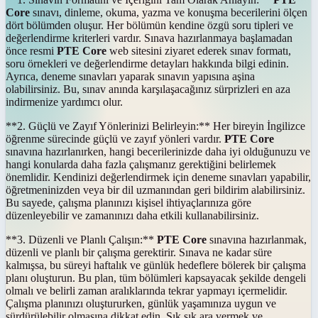
Core
sınavı, dinleme, okuma, yazma ve konuşma becerilerini ölçen
dört bölümden oluşur. Her bölümün kendine özgü soru tipleri ve
değerlendirme kriterleri vardır. Sınava hazırlanmaya başlamadan
önce resmi
PTE Core
web sitesini ziyaret ederek sınav formatı,
soru örnekleri ve değerlendirme detayları hakkında bilgi edinin.
Ayrıca, deneme sınavları yaparak sınavın yapısına aşina
olabilirsiniz. Bu, sınav anında karşılaşacağınız sürprizleri en aza
indirmenize yardımcı olur.
**2. Güçlü ve Zayıf Yönlerinizi Belirleyin:** Her bireyin İngilizce
öğrenme sürecinde güçlü ve zayıf yönleri vardır.
PTE Core
sınavına hazırlanırken, hangi becerilerinizde daha iyi olduğunuzu ve
hangi konularda daha fazla çalışmanız gerektiğini belirlemek
önemlidir. Kendinizi değerlendirmek için deneme sınavları yapabilir,
öğretmeninizden veya bir dil uzmanından geri bildirim alabilirsiniz.
Bu sayede, çalışma planınızı kişisel ihtiyaçlarınıza göre
düzenleyebilir ve zamanınızı daha etkili kullanabilirsiniz.
**3. Düzenli ve Planlı Çalışın:**
PTE Core
sınavına hazırlanmak,
düzenli ve planlı bir çalışma gerektirir. Sınava ne kadar süre
kalmışsa, bu süreyi haftalık ve günlük hedeflere bölerek bir çalışma
planı oluşturun. Bu plan, tüm bölümleri kapsayacak şekilde dengeli
olmalı ve belirli zaman aralıklarında tekrar yapmayı içermelidir.
Çalışma planınızı oluştururken, günlük yaşamınıza uygun ve
sürdürülebilir olmasına dikkat edin. Sık sık ara vermek ve