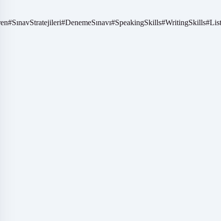
ren
#
SınavStratejileri
#
DenemeSınavı
#
SpeakingSkills
#
WritingSkills
#
Lis