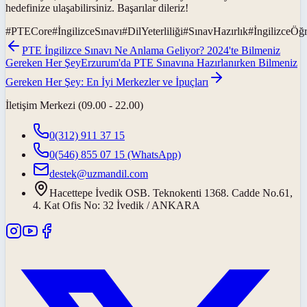
hedefinize ulaşabilirsiniz. Başarılar dileriz!
#
PTECore
#
İngilizceSınavı
#
DilYeterliliği
#
SınavHazırlık
#
İngilizceÖğ
PTE İngilizce Sınavı Ne Anlama Geliyor? 2024'te Bilmeniz
Gereken Her Şey
Erzurum'da PTE Sınavına Hazırlanırken Bilmeniz
Gereken Her Şey: En İyi Merkezler ve İpuçları
İletişim Merkezi (09.00 - 22.00)
0(312) 911 37 15
0(546) 855 07 15
(WhatsApp)
destek@uzmandil.com
Hacettepe İvedik OSB. Teknokenti 1368. Cadde No.61,
4. Kat Ofis No: 32 İvedik / ANKARA