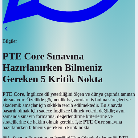
Bilgiler
PTE Core Sınavına
Hazırlanırken Bilmeniz
Gereken 5 Kritik Nokta
PTE Core
, İngilizce dil yeterliliğini ölçen ve dünya çapında tanınan
bir sınavdır. Özellikle göçmenlik başvuruları, iş bulma süreçleri ve
akademik amaçlar için sıklıkla tercih edilmektedir. Bu sınavda
başarılı olmak için sadece İngilizce bilmek yeterli değildir; aynı
zamanda sınavın formatına, değerlendirme kriterlerine ve
stratejilerine de hakim olmak gerekir. İşte
PTE Core
sınavına
hazırlanırken bilmeniz gereken 5 kritik nokta:
**1. Sınavın Formatını ve İçeriğini Tam Olarak Anlayın:**
PTE