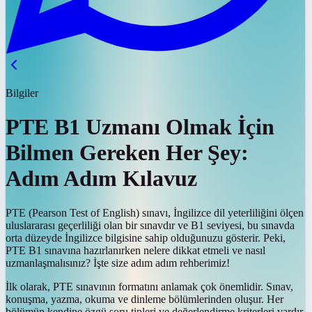
Bilgiler
PTE B1 Uzmanı Olmak İçin
Bilmen Gereken Her Şey:
Adım Adım Kılavuz
PTE (Pearson Test of English) sınavı, İngilizce dil yeterliliğini ölçen
uluslararası geçerliliği olan bir sınavdır ve B1 seviyesi, bu sınavda
orta düzeyde İngilizce bilgisine sahip olduğunuzu gösterir. Peki,
PTE B1 sınavına hazırlanırken nelere dikkat etmeli ve nasıl
uzmanlaşmalısınız? İşte size adım adım rehberimiz!
İlk olarak, PTE sınavının formatını anlamak çok önemlidir. Sınav,
konuşma, yazma, okuma ve dinleme bölümlerinden oluşur. Her
bölümün kendine özgü soru tipleri ve değerlendirme kriterleri vardır.