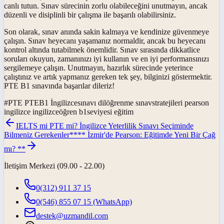
canlı tutun. Sınav sürecinin zorlu olabileceğini unutmayın, ancak
düzenli ve disiplinli bir çalışma ile başarılı olabilirsiniz.
Son olarak, sınav anında sakin kalmaya ve kendinize güvenmeye
çalışın. Sınav heyecanı yaşamanız normaldir, ancak bu heyecanı
kontrol altında tutabilmek önemlidir. Sınav sırasında dikkatlice
soruları okuyun, zamanınızı iyi kullanın ve en iyi performansınızı
sergilemeye çalışın. Unutmayın, hazırlık sürecinde yeterince
çalıştınız ve artık yapmanız gereken tek şey, bilginizi göstermektir.
PTE B1 sınavında başarılar dileriz!
#
PTE PTEB1 İngilizcesınavı dilöğrenme sınavstratejileri pearson
ingilizce ingilizceöğren b1seviyesi eğitim
IELTS mi PTE mi? İngilizce Yeterlilik Sınavı Seçiminde
Bilmeniz Gerekenler
**** İzmir'de Pearson: Eğitimde Yeni Bir Çağ
mı? **
İletişim Merkezi (09.00 - 22.00)
0(312) 911 37 15
0(546) 855 07 15
(WhatsApp)
destek@uzmandil.com