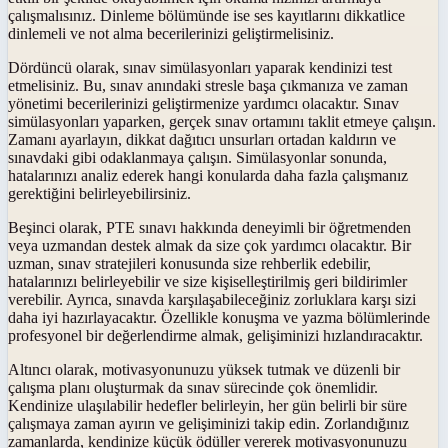
çalışmalısınız. Dinleme bölümünde ise ses kayıtlarını dikkatlice
dinlemeli ve not alma becerilerinizi geliştirmelisiniz.
Dördüncü olarak, sınav simülasyonları yaparak kendinizi test
etmelisiniz. Bu, sınav anındaki stresle başa çıkmanıza ve zaman
yönetimi becerilerinizi geliştirmenize yardımcı olacaktır. Sınav
simülasyonları yaparken, gerçek sınav ortamını taklit etmeye çalışın.
Zamanı ayarlayın, dikkat dağıtıcı unsurları ortadan kaldırın ve
sınavdaki gibi odaklanmaya çalışın. Simülasyonlar sonunda,
hatalarınızı analiz ederek hangi konularda daha fazla çalışmanız
gerektiğini belirleyebilirsiniz.
Beşinci olarak, PTE sınavı hakkında deneyimli bir öğretmenden
veya uzmandan destek almak da size çok yardımcı olacaktır. Bir
uzman, sınav stratejileri konusunda size rehberlik edebilir,
hatalarınızı belirleyebilir ve size kişiselleştirilmiş geri bildirimler
verebilir. Ayrıca, sınavda karşılaşabileceğiniz zorluklara karşı sizi
daha iyi hazırlayacaktır. Özellikle konuşma ve yazma bölümlerinde
profesyonel bir değerlendirme almak, gelişiminizi hızlandıracaktır.
Altıncı olarak, motivasyonunuzu yüksek tutmak ve düzenli bir
çalışma planı oluşturmak da sınav sürecinde çok önemlidir.
Kendinize ulaşılabilir hedefler belirleyin, her gün belirli bir süre
çalışmaya zaman ayırın ve gelişiminizi takip edin. Zorlandığınız
zamanlarda, kendinize küçük ödüller vererek motivasyonunuzu