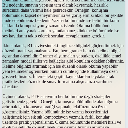
Bu nedenle, sınavın yapısını tam olarak kavramak, hazırlık
sürecinizi daha verimli hale getirecektir. Örneğin, konuşma
bölümünde, kişisel deneyimlerinizi ve görüşlerinizi akıcı bir şekilde
ifade edebilmeniz beklenir. Yazma bölümünde ise belirli bir konu
hakkında kompozisyon yazmanız istenir. Okuma bölümünde
metinleri anlayarak soruları yanıtlamanız, dinleme bölümünde ise
ses kayıtlarını takip ederek soruları cevaplamanız gerekir.
İkinci olarak, B1 seviyesindeki İngilizce bilginizi güçlendirmek için
düzenli pratik yapmalısınız. Bu, hem gramer hem de kelime bilgisi
açısından önemlidir. Gramer alıştırmaları yaparken, özellikle temel
zamanlar, modal fiiller ve bağlaçlar gibi konulara odaklanabilirsiniz.
Kelime bilginizi artırmak için ise düzenli olarak okuma yapabilir,
yeni kelimeler öğrenirken bunları cümle içinde kullanmaya özen
gösterebilirsiniz. İnternetteki çeşitli kaynaklardan faydalanarak
pratik testleri çözmek de sınav formatına alışmanıza yardımcı
olacaktır.
Üçüncü olarak, PTE sınavının her bölümüne özgü stratejiler
geliştirmeniz gerekir. Örneğin, konuşma bölümünde akıcılığınızı
artırmak için konuşma pratiği yapmalı, telaffuzunuza özen
göstermelisiniz. Yazma bölümünde ise yazma becerilerinizi
geliştirmek için sık sık kompozisyon yazmalı, farklı konular
üzerinde pratik yapmalısınız. Okuma bölümünde metinleri hızlı ve
etkili bir şekilde okuyabilmek için okuma hızınızı artırmaya