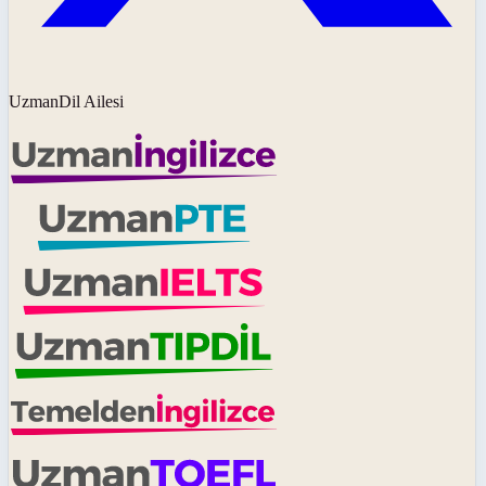
UzmanDil Ailesi