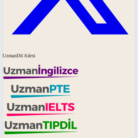
UzmanDil Ailesi