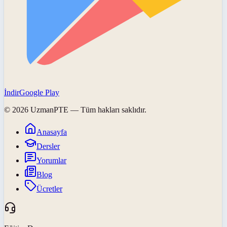
İndir
Google Play
©
2026
UzmanPTE
— Tüm hakları saklıdır.
Anasayfa
Dersler
Yorumlar
Blog
Ücretler