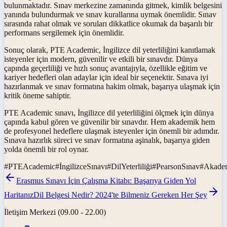
bulunmaktadır. Sınav merkezine zamanında gitmek, kimlik belgesini
yanında bulundurmak ve sınav kurallarına uymak önemlidir. Sınav
sırasında rahat olmak ve soruları dikkatlice okumak da başarılı bir
performans sergilemek için önemlidir.
Sonuç olarak, PTE Academic, İngilizce dil yeterliliğini kanıtlamak
isteyenler için modern, güvenilir ve etkili bir sınavdır. Dünya
çapında geçerliliği ve hızlı sonuç avantajıyla, özellikle eğitim ve
kariyer hedefleri olan adaylar için ideal bir seçenektir. Sınava iyi
hazırlanmak ve sınav formatına hakim olmak, başarıya ulaşmak için
kritik öneme sahiptir.
PTE Academic sınavı, İngilizce dil yeterliliğini ölçmek için dünya
çapında kabul gören ve güvenilir bir sınavdır. Hem akademik hem
de profesyonel hedeflere ulaşmak isteyenler için önemli bir adımdır.
Sınava hazırlık süreci ve sınav formatına aşinalık, başarıya giden
yolda önemli bir rol oynar.
#
PTEAcademic
#
İngilizceSınavı
#
DilYeterliliği
#
PearsonSınav
#
Akadem
Erasmus Sınavı İçin Çalışma Kitabı: Başarıya Giden Yol
Haritanız
Dil Belgesi Nedir? 2024'te Bilmeniz Gereken Her Şey
İletişim Merkezi (09.00 - 22.00)