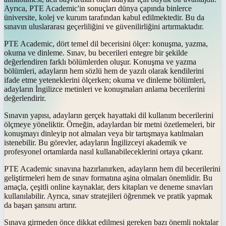
Ayrıca, PTE Academic'in sonuçları dünya çapında binlerce
üniversite, kolej ve kurum tarafından kabul edilmektedir. Bu da
sınavın uluslararası geçerliliğini ve güvenilirliğini artırmaktadır.
PTE Academic, dört temel dil becerisini ölçer: konuşma, yazma,
okuma ve dinleme. Sınav, bu becerileri entegre bir şekilde
değerlendiren farklı bölümlerden oluşur. Konuşma ve yazma
bölümleri, adayların hem sözlü hem de yazılı olarak kendilerini
ifade etme yeteneklerini ölçerken; okuma ve dinleme bölümleri,
adayların İngilizce metinleri ve konuşmaları anlama becerilerini
değerlendirir.
Sınavın yapısı, adayların gerçek hayattaki dil kullanım becerilerini
ölçmeye yöneliktir. Örneğin, adaylardan bir metni özetlemeleri, bir
konuşmayı dinleyip not almaları veya bir tartışmaya katılmaları
istenebilir. Bu görevler, adayların İngilizceyi akademik ve
profesyonel ortamlarda nasıl kullanabileceklerini ortaya çıkarır.
PTE Academic sınavına hazırlanırken, adayların hem dil becerilerini
geliştirmeleri hem de sınav formatına aşina olmaları önemlidir. Bu
amaçla, çeşitli online kaynaklar, ders kitapları ve deneme sınavları
kullanılabilir. Ayrıca, sınav stratejileri öğrenmek ve pratik yapmak
da başarı şansını artırır.
Sınava girmeden önce dikkat edilmesi gereken bazı önemli noktalar